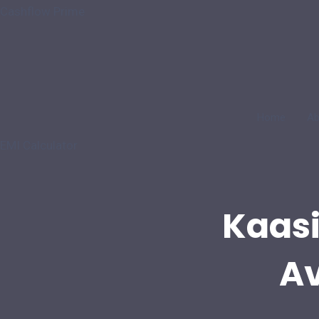
Cashflow Prime
Home
Ab
EMI Calculator
Kaasi
Av