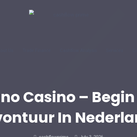
out Us
Trade Finance
Cashflow Analysis
Services
C
no Casino – Begi
ontuur In Nederl