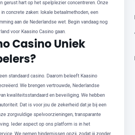
en gerust hart op het spelplezier concentreren. Onze
 in concrete zaken: lokale betaalmethoden, een
temming aan de Nederlandse wet. Begin vandaag nog
land voor Kaasino Casino gaan.
o Casino Uniek
pelers?
en standaard casino. Daarom beleeft Kaasino
 gecreëerd. We brengen vertrouwde, Nederlandse
an kwaliteitsstandaard en beveiliging. We hebben
riteit. Dat is voor jou de zekerheid dat je bij een
 onze zorgvuldige spelvoorzieningen, transparante
ng. Ieder aspect op ons platform is in het
ervice. We nemen hindernissen opzij, zodat jij zonder