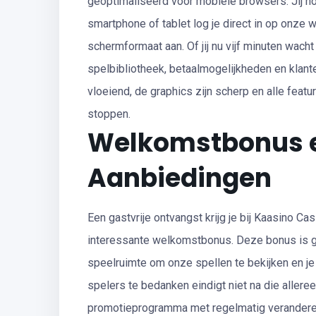
geoptimaliseerd voor mobiele browsers. Jij h
smartphone of tablet log je direct in op onze 
schermformaat aan. Of jij nu vijf minuten wacht
spelbibliotheek, betaalmogelijkheden en klant
vloeiend, de graphics zijn scherp en alle feat
stoppen.
Welkomstbonus 
Aanbiedingen
Een gastvrije ontvangst krijg je bij Kaasino C
interessante welkomstbonus. Deze bonus is ger
speelruimte om onze spellen te bekijken en j
spelers te bedanken eindigt niet na die allere
promotieprogramma met regelmatig veranderen