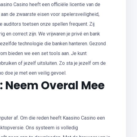
aasino Casino heeft een officiële licentie van de
 aan de zwaarste eisen voor spelersveiligheid,
ne auditors toetsen onze spellen frequent. Zij
g en correct zijn. We vrijwaren je privé en bank
zelfde technologie die banken hanteren. Gezond
om bieden we een set tools aan. Je kunt
bruiken of jezelf uitsluiten. Zo sta je jezelf om de
o doe je met een veilig gevoel.
: Neem Overal Mee
omputer af. Om die reden heeft Kaasino Casino een
sktopversie. Ons systeem is volledig