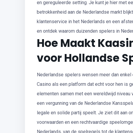
en gereguleerde setting. Je kunt je hier met e
betrokkenheid aan de Nederlandse markt blijkt
klantenservice in het Nederlands en een afs
en ontdek waarom duizenden spelers in Neder
Hoe Maakt Kaasin
voor Hollandse S
Nederlandse spelers wensen meer dan enkel e
Casino als een platform dat echt voor hen is
elementen samen met een wereldwijd niveau v
een vergunning van de Nederlandse Kansspelauto
legale en solide partij speelt. Je ziet dit aan
voorwaarden en een rechtvaardige speelomgevi
Nederlands, van de spelregels tot de klantens