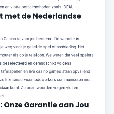
sen en vlotte betaalmethoden zoals iDEAL.
t met de Nederlandse
sino Casino is voor jou bestemd. De website is
 je weg vindt je geliefde spel of aanbieding. Het
mputer als op je telefoon. We weten dat veel spelers
is geselecteerd en gerangschikt volgens
 tafelspellen en live casino games staan opvallend
 Onze klantenservicemedewerkers communiceren niet
ndaan komt. Ze beantwoorden vragen vlot en
iek.
s: Onze Garantie aan Jou