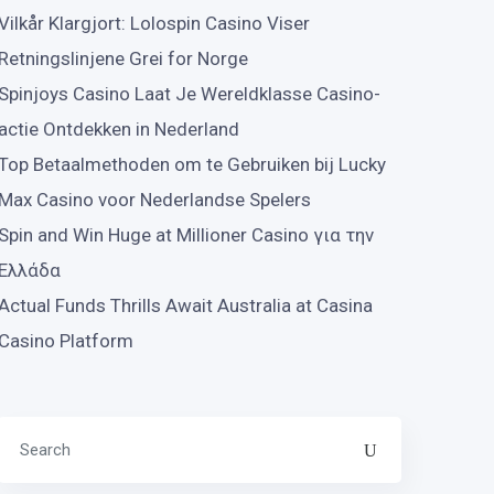
Vilkår Klargjort: Lolospin Casino Viser
Retningslinjene Grei for Norge
Spinjoys Casino Laat Je Wereldklasse Casino-
actie Ontdekken in Nederland
Top Betaalmethoden om te Gebruiken bij Lucky
Max Casino voor Nederlandse Spelers
Spin and Win Huge at Millioner Casino για την
Ελλάδα
Actual Funds Thrills Await Australia at Casina
Casino Platform