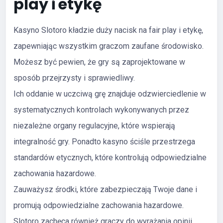
play i etykę
Kasyno Slotoro kładzie duży nacisk na fair play i etykę,
zapewniając wszystkim graczom zaufane środowisko.
Możesz być pewien, że gry są zaprojektowane w
sposób przejrzysty i sprawiedliwy.
Ich oddanie w uczciwą grę znajduje odzwierciedlenie w
systematycznych kontrolach wykonywanych przez
niezależne organy regulacyjne, które wspierają
integralność gry. Ponadto kasyno ściśle przestrzega
standardów etycznych, które kontrolują odpowiedzialne
zachowania hazardowe.
Zauważysz środki, które zabezpieczają Twoje dane i
promują odpowiedzialne zachowania hazardowe.
Slotoro zachęca również graczy do wyrażania opinii,