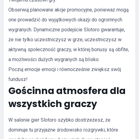
Obserwuj planowane akcje promocyjne, ponieważ mogą
one prowadzić do wyjątkowych okazji do ogromnych
wygranych. Dynamiczne podejście Slotoro gwarantuje,
że nie tylko uczestniczysz w grze; uczestniczysz w
aktywną społeczność graczy, w której bonusy są obfite,
a możliwości dużych wygranych są blisko.
Poczuj emocje emocji i równocześnie zwiększ swój
fundusz!
Gościnna atmosfera dla
wszystkich graczy
W salonie gier Slotoro szybko dostrzeżesz, że
dominuje tu przyjazne środowisko rozgrywki, które