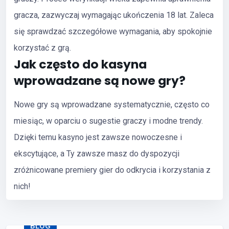
gracza, zazwyczaj wymagając ukończenia 18 lat. Zaleca
się sprawdzać szczegółowe wymagania, aby spokojnie
korzystać z grą.
Jak często do kasyna
wprowadzane są nowe gry?
Nowe gry są wprowadzane systematycznie, często co
miesiąc, w oparciu o sugestie graczy i modne trendy.
Dzięki temu kasyno jest zawsze nowoczesne i
ekscytujące, a Ty zawsze masz do dyspozycji
zróżnicowane premiery gier do odkrycia i korzystania z
nich!
BLOG