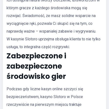
Ich dostępna natura tworzy otoczenie,
ibisworld.com
w
którym gracze z każdego środowiska mogą się
rozwijać. Świadomość, że masz solidne wsparcie na
wyciągnięcie ręki, pozwala Ci skupić się na tym, co
naprawdę ważne – wspaniałej zabawie i wygrywaniu.
W kasynie Slotoro uprzejma obsługa klienta to nie tylko
usługa; to integralna część rozgrywki.
Zabezpieczone i
zabezpieczone
środowisko gier
Podczas gdy liczne kasyn online szczyci się
bezpieczeństwem, kasyno Slotoro w Polsce
rzeczywiście na pierwszym miejscu traktuje