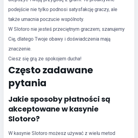
podejście nie tylko podnosi satysfakcję graczy, ale
także umacnia poczucie wspólnoty.
W Slotoro nie jesteś przeciętnym graczem; szanujemy
Cię, dlatego Twoje obawy i doświadczenia mają
znaczenie.
Ciesz się grą ze spokojem ducha!
Często zadawane
pytania
Jakie sposoby płatności są
akceptowane w kasynie
Slotoro?
W kasynie Slotoro możesz używać z wielu metod