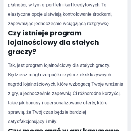
płatności, w tym e-portfeli i kart kredytowych. Te
elastyczne opcje ułatwiają kontrolowanie środkami,
zapewniając jednocześnie wciągającą rozgrywkę.
Czy istnieje program
lojalnościowy dla stałych
graczy?
Tak, jest program lojalnościowy dla stałych graczy.
Będziesz mógł czerpać korzyści z ekskluzywnych
nagród lojalnościowych, które wzbogacą Twoje wrażenia
z gry, a jednocześnie zapewnią Ci różnorodne korzyści,
takie jak bonusy i spersonalizowane oferty, które
sprawią, że Twój czas będzie bardziej
satysfakcjonujący i miły.
Czy mogę grać w gry kasynowe