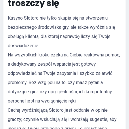
troszczy się
Kasyno Slotoro nie tylko skupia się na stworzeniu
bezpiecznego środowiska gry, ale także wyróżnia się
obsługą klienta, dla której naprawdę liczy się Twoje
doświadczenie.
Na wszystkich kroku czeka na Ciebie reaktywna pomoc,
a dedykowany zespół wsparcia jest gotowy
odpowiedzieć na Twoje zapytania i szybko załatwić
problemy. Bez względu na to, czy masz pytania
dotyczące gier, czy opcji płatności, ich kompetentny
personel jest na wyciągnięcie ręki.
Cechą wyróżniającą Slotoro jest oddanie w opinie
graczy; czynnie wsłuchują się i wdrażają sugestie, aby
ulepszyć Twoją przygodę z grami. To proaktywne