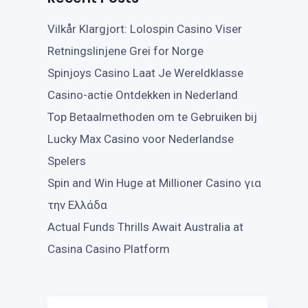
Vilkår Klargjort: Lolospin Casino Viser
Retningslinjene Grei for Norge
Spinjoys Casino Laat Je Wereldklasse
Casino-actie Ontdekken in Nederland
Top Betaalmethoden om te Gebruiken bij
Lucky Max Casino voor Nederlandse
Spelers
Spin and Win Huge at Millioner Casino για
την Ελλάδα
Actual Funds Thrills Await Australia at
Casina Casino Platform