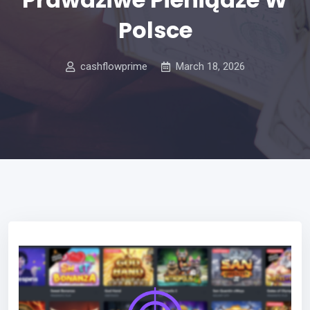
Polsce
cashflowprime
March 18, 2026