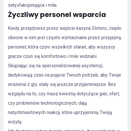
satysfakcjonująca i miła.
Życzliwy personel wsparcia
Kiedy przejdziesz przez wejście kasyna Slotoro, ciepło
obecne w nim jest często wzmacniane przez przyjazną
personel, która czyni wszelkich starań, aby wszyscy
gracze czuli się komfortowo i mile widziani.
Skupiając się na spersonalizowanej asystencji,
dedykowują czas na pojęcie Twoich potrzeb, aby Twoje
wrażenia z gry stały się jeszcze przyjemniejsze. Bez
względu na to, czy masz kwestię dotyczące gier, ofert,
czy problemów technologicznych, dają
natychmiastowych reakcji, które uprzyjemnią Twoją
wizytę.