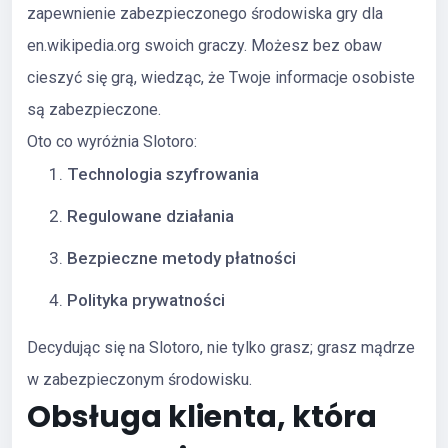
zapewnienie zabezpieczonego środowiska gry dla
en.wikipedia.org
swoich graczy. Możesz bez obaw
cieszyć się grą, wiedząc, że Twoje informacje osobiste
są zabezpieczone.
Oto co wyróżnia Slotoro:
Technologia szyfrowania
Regulowane działania
Bezpieczne metody płatności
Polityka prywatności
Decydując się na Slotoro, nie tylko grasz; grasz mądrze
w zabezpieczonym środowisku.
Obsługa klienta, która