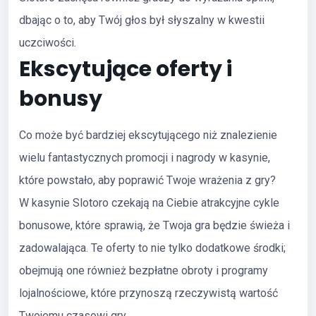
dbając o to, aby Twój głos był słyszalny w kwestii
uczciwości.
Ekscytujące oferty i
bonusy
Co może być bardziej ekscytującego niż znalezienie
wielu fantastycznych promocji i nagrody w kasynie,
które powstało, aby poprawić Twoje wrażenia z gry?
W kasynie Slotoro czekają na Ciebie atrakcyjne cykle
bonusowe, które sprawią, że Twoja gra będzie świeża i
zadowalająca. Te oferty to nie tylko dodatkowe środki;
obejmują one również bezpłatne obroty i programy
lojalnościowe, które przynoszą rzeczywistą wartość
Twojemu czasowi gry.