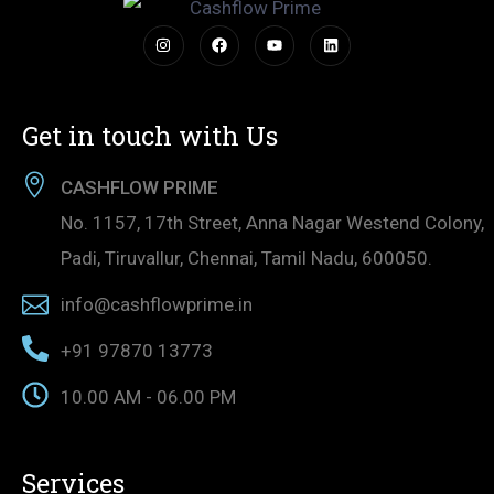
Get in touch with Us
CASHFLOW PRIME
No. 1157, 17th Street, Anna Nagar Westend Colony,
Padi, Tiruvallur, Chennai, Tamil Nadu, 600050.
info@cashflowprime.in
+91 97870 13773
10.00 AM - 06.00 PM
Services