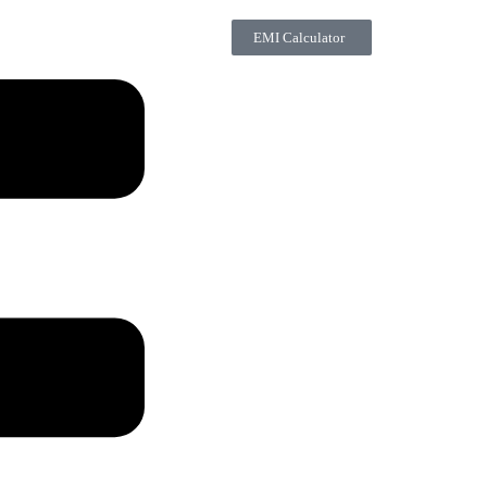
EMI Calculator