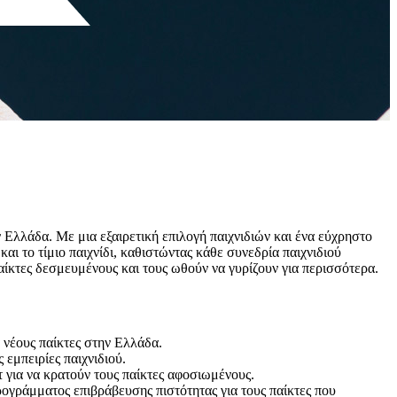
 Ελλάδα. Με μια εξαιρετική επιλογή παιχνιδιών και ένα εύχρηστο
ι το τίμιο παιχνίδι, καθιστώντας κάθε συνεδρία παιχνιδιού
αίκτες δεσμευμένους και τους ωθούν να γυρίζουν για περισσότερα.
 νέους παίκτες στην Ελλάδα.
εμπειρίες παιχνιδιού.
τ για να κρατούν τους παίκτες αφοσιωμένους.
ογράμματος επιβράβευσης πιστότητας για τους παίκτες που