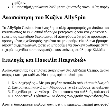
γυρίζουν.
Η υποστήριξη πελατών 24/7 μέσω ζωντανής συνομιλίας παρέχει
Ανασκόπηση του Καζίνο AllySpin
Το AllySpin Casino είναι ένας δημοφιλής προορισμός για διαδικτυα
καθιστώντας το ελκυστικό τόσο για βετεράνους όσο και για νεοφερμ
εμπειρίας παιχνιδιού διακρίνεται. Η πλατφόρμα όχι μόνο προσφέρει 
προσεγμένος σχεδιασμός εγγυάται ότι μπορούμε εύκολα να βρούμε τ
υποστήριξης πελατών, ώστε να μπορούμε να συγκεντρωθούμε στην ευ
τυχερά παιχνίδια που συναρπάζει τους παίκτες σε όλη την Ελλάδα.
Επιλογές και Ποικιλία Παιχνιδιών
Ανακαλύπτοντας τις επιλογές παιχνιδιών στο AllySpin Casino, ανακ
υπάρχει κάτι για καθένα. Να τι μας αρέσει ιδιαίτερα:
Κουλοχέρηδες – Με μια μεγάλη ποικιλία από κλασικά έως σύγ
Επιτραπέζια παιχνίδια – Μπορούμε να εξετάσουμε τις δεξιότητ
Παιχνίδια με live ντίλερ – Οι προτάσεις για πολλούς παίκτες 
Προοδευτικά Τζάκποτ – Για όσους αναζητούν συγκινήσεις όπως
Αυτή η διαφορετική επιλογή διατηρεί την εμπειρία gaming μας φρέσ