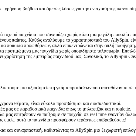
 γρήγορη βοήθεια και άμεσες λύσεις για την ενίσχυση της ικανοποίησ
κά τυχερά παιχνίδια που συνδυάζει χωρίς κόπο μια μεγάλη ποικιλία πα
ένους παίκτες. Καθώς αναλύουμε τα χαρακτηριστικά του AllySpin, εί
μια ποικιλία προωθήσεων, αλλά επικεντρώνεται στην απλή πλοήγηση, η
α προτιμώμενα μας παιχνίδια χωρίς οποιαδήποτε ταλαιπωρία. Επιπλέ
χαρίστηση της εμπειρίας παιχνιδιού μας. Συνολικά, το AllySpin Ca
αλύπτουμε μια αξιοσημείωτη γκάμα προτάσεων που απευθύνονται σε κά
χρονα θέματα, είναι εύκολα προσβάσιμοι και διασκεδαστικοί.
ές μας σε παραδοσιακά παιχνίδια όπως το μπλακτζάκ και η roulette.
εδώ μας επιτρέπουν να παίξουμε σε παιχνίδι σε real-time εναντίον άλλ
 εμείς, αυτά τα παιχνίδια προσφέρουν τεράστιες επιβραβεύσεις!
κια και συναρπαστική, καθιστώντας το AllySpin μια ξεχωριστή επιλο