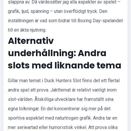
slappna av. Då värdesätter jag alla aspekter av spelet –
grafik, ljud, spänning – utan överflödigt tryck. Den
inställningen är vad som bidrar till Boxing Day-spelandet
till en äkta njutning.
Alternativ
underhållning: Andra
slots med liknande tema
Gillar man temat i Duck Hunters Slot finns det ett flertal
andra spel att prova. Jakttemat är relativt vanligt inom
slot-världen. Åtskilliga utvecklare har framställt sina
egna tolkningar. En del koncentrerar sig mer på det
sportiva aspektet med naturtrogen grafik. Andra tar en
mer serieartad eller humoristisk vinkel. Att prova olika