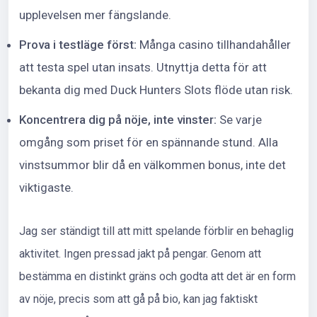
upplevelsen mer fängslande.
Prova i testläge först:
Många casino tillhandahåller
att testa spel utan insats. Utnyttja detta för att
bekanta dig med Duck Hunters Slots flöde utan risk.
Koncentrera dig på nöje, inte vinster:
Se varje
omgång som priset för en spännande stund. Alla
vinstsummor blir då en välkommen bonus, inte det
viktigaste.
Jag ser ständigt till att mitt spelande förblir en behaglig
aktivitet. Ingen pressad jakt på pengar. Genom att
bestämma en distinkt gräns och godta att det är en form
av nöje, precis som att gå på bio, kan jag faktiskt