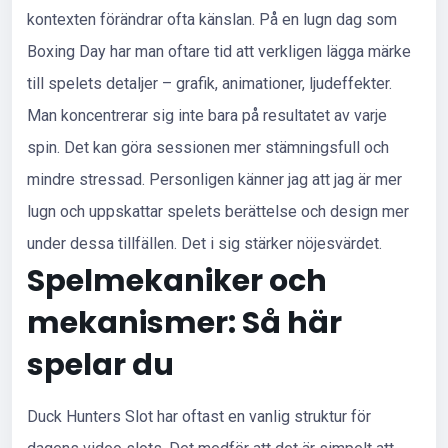
kontexten förändrar ofta känslan. På en lugn dag som
Boxing Day har man oftare tid att verkligen lägga märke
till spelets detaljer – grafik, animationer, ljudeffekter.
Man koncentrerar sig inte bara på resultatet av varje
spin. Det kan göra sessionen mer stämningsfull och
mindre stressad. Personligen känner jag att jag är mer
lugn och uppskattar spelets berättelse och design mer
under dessa tillfällen. Det i sig stärker nöjesvärdet.
Spelmekaniker och
mekanismer: Så här
spelar du
Duck Hunters Slot har oftast en vanlig struktur för