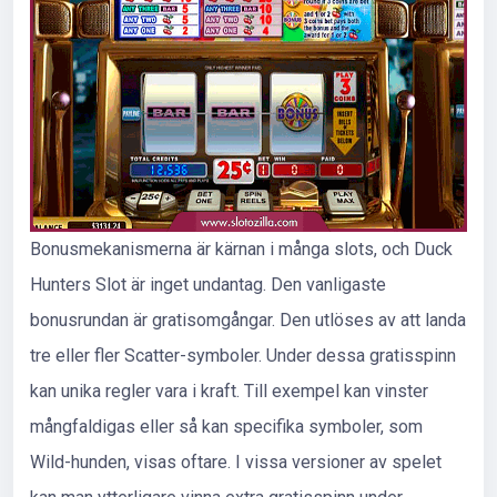
Bonusmekanismerna är kärnan i många slots, och Duck
Hunters Slot är inget undantag. Den vanligaste
bonusrundan är gratisomgångar. Den utlöses av att landa
tre eller fler Scatter-symboler. Under dessa gratisspinn
kan unika regler vara i kraft. Till exempel kan vinster
mångfaldigas eller så kan specifika symboler, som
Wild-hunden, visas oftare. I vissa versioner av spelet