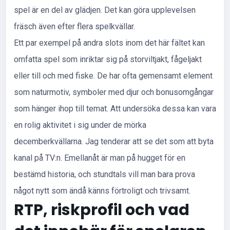
spel är en del av glädjen. Det kan göra upplevelsen
fräsch även efter flera spelkvällar.
Ett par exempel på andra slots inom det här fältet kan
omfatta spel som inriktar sig på storviltjakt, fågeljakt
eller till och med fiske. De har ofta gemensamt element
som naturmotiv, symboler med djur och bonusomgångar
som hänger ihop till temat. Att undersöka dessa kan vara
en rolig aktivitet i sig under de mörka
decemberkvällarna. Jag tenderar att se det som att byta
kanal på TV:n. Emellanåt är man på hugget för en
bestämd historia, och stundtals vill man bara prova
något nytt som ändå känns förtroligt och trivsamt.
RTP, riskprofil och vad