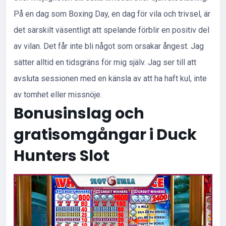
På en dag som Boxing Day, en dag för vila och trivsel, är
det särskilt väsentligt att spelande förblir en positiv del
av vilan. Det får inte bli något som orsakar ångest. Jag
sätter alltid en tidsgräns för mig själv. Jag ser till att
avsluta sessionen med en känsla av att ha haft kul, inte
av tomhet eller missnöje.
Bonusinslag och
gratisomgångar i Duck
Hunters Slot