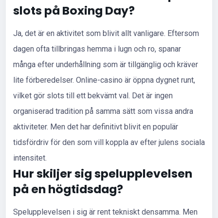
slots på Boxing Day?
Ja, det är en aktivitet som blivit allt vanligare. Eftersom
dagen ofta tillbringas hemma i lugn och ro, spanar
många efter underhållning som är tillgänglig och kräver
lite förberedelser. Online-casino är öppna dygnet runt,
vilket gör slots till ett bekvämt val. Det är ingen
organiserad tradition på samma sätt som vissa andra
aktiviteter. Men det har definitivt blivit en populär
tidsfördriv för den som vill koppla av efter julens sociala
intensitet.
Hur skiljer sig spelupplevelsen
på en högtidsdag?
Spelupplevelsen i sig är rent tekniskt densamma. Men