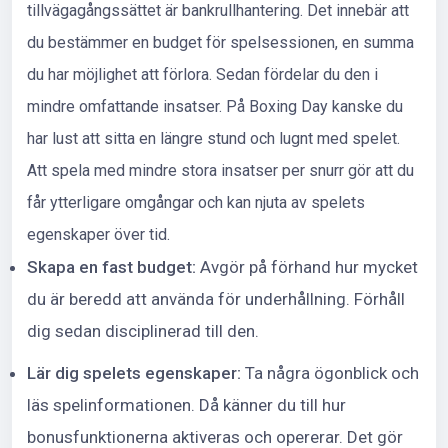
tillvägagångssättet är bankrullhantering. Det innebär att
du bestämmer en budget för spelsessionen, en summa
du har möjlighet att förlora. Sedan fördelar du den i
mindre omfattande insatser. På Boxing Day kanske du
har lust att sitta en längre stund och lugnt med spelet.
Att spela med mindre stora insatser per snurr gör att du
får ytterligare omgångar och kan njuta av spelets
egenskaper över tid.
Skapa en fast budget:
Avgör på förhand hur mycket
du är beredd att använda för underhållning. Förhåll
dig sedan disciplinerad till den.
Lär dig spelets egenskaper:
Ta några ögonblick och
läs spelinformationen. Då känner du till hur
bonusfunktionerna aktiveras och opererar. Det gör