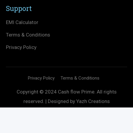
Support
EMI Calculator
Terms & Conditions
Privacy Policy
Privacy Policy
Terms & Conditions
Copyright © 2024 Cash flow Prime. All rights
reserved. | Designed by
Yazh Creations