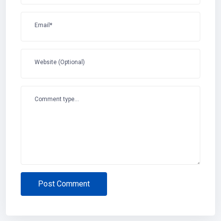
Email*
Website (Optional)
Comment type...
Post Comment