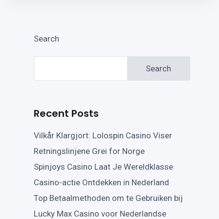
Search
Search
Recent Posts
Vilkår Klargjort: Lolospin Casino Viser
Retningslinjene Grei for Norge
Spinjoys Casino Laat Je Wereldklasse
Casino-actie Ontdekken in Nederland
Top Betaalmethoden om te Gebruiken bij
Lucky Max Casino voor Nederlandse