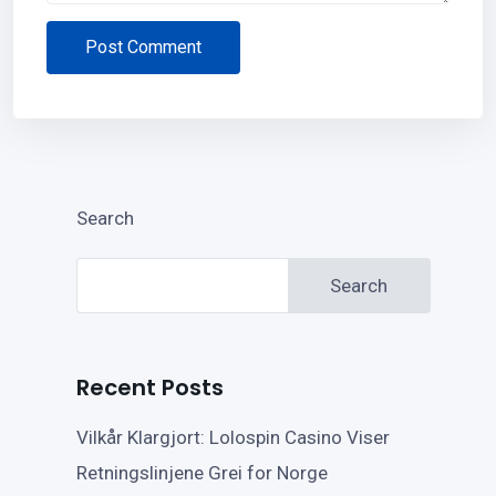
Post Comment
Search
Search
Recent Posts
Vilkår Klargjort: Lolospin Casino Viser
Retningslinjene Grei for Norge