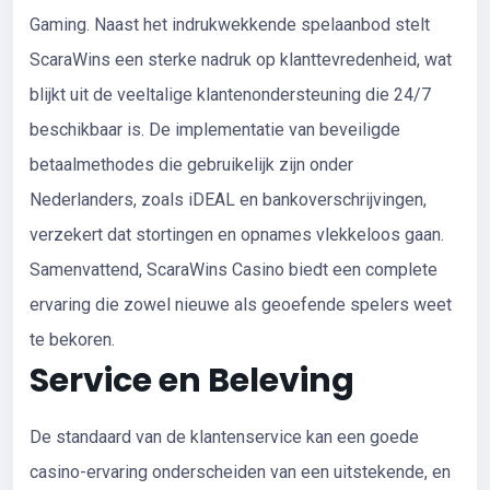
Gaming. Naast het indrukwekkende spelaanbod stelt
ScaraWins een sterke nadruk op klanttevredenheid, wat
blijkt uit de veeltalige klantenondersteuning die 24/7
beschikbaar is. De implementatie van beveiligde
betaalmethodes die gebruikelijk zijn onder
Nederlanders, zoals iDEAL en bankoverschrijvingen,
verzekert dat stortingen en opnames vlekkeloos gaan.
Samenvattend, ScaraWins Casino biedt een complete
ervaring die zowel nieuwe als geoefende spelers weet
te bekoren.
Service en Beleving
De standaard van de klantenservice kan een goede
casino-ervaring onderscheiden van een uitstekende, en