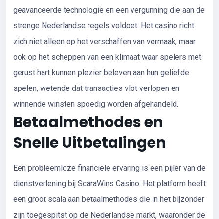
geavanceerde technologie en een vergunning die aan de
strenge Nederlandse regels voldoet. Het casino richt
zich niet alleen op het verschaffen van vermaak, maar
ook op het scheppen van een klimaat waar spelers met
gerust hart kunnen plezier beleven aan hun geliefde
spelen, wetende dat transacties vlot verlopen en
winnende winsten spoedig worden afgehandeld.
Betaalmethodes en
Snelle Uitbetalingen
Een probleemloze financiële ervaring is een pijler van de
dienstverlening bij ScaraWins Casino. Het platform heeft
een groot scala aan betaalmethodes die in het bijzonder
zijn toegespitst op de Nederlandse markt, waaronder de