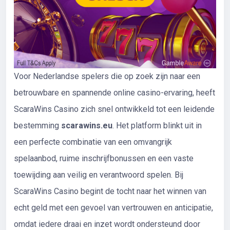
Voor Nederlandse spelers die op zoek zijn naar een
betrouwbare en spannende online casino-ervaring, heeft
ScaraWins Casino zich snel ontwikkeld tot een leidende
bestemming
scarawins.eu
. Het platform blinkt uit in
een perfecte combinatie van een omvangrijk
spelaanbod, ruime inschrijfbonussen en een vaste
toewijding aan veilig en verantwoord spelen. Bij
ScaraWins Casino begint de tocht naar het winnen van
echt geld met een gevoel van vertrouwen en anticipatie,
omdat iedere draai en inzet wordt ondersteund door