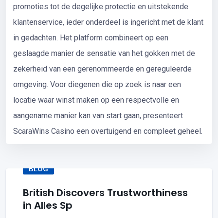
promoties tot de degelijke protectie en uitstekende
klantenservice, ieder onderdeel is ingericht met de klant
in gedachten. Het platform combineert op een
geslaagde manier de sensatie van het gokken met de
zekerheid van een gerenommeerde en gereguleerde
omgeving. Voor diegenen die op zoek is naar een
locatie waar winst maken op een respectvolle en
aangename manier kan van start gaan, presenteert
ScaraWins Casino een overtuigend en compleet geheel.
BLOG
British Discovers Trustworthiness
in Alles Sp