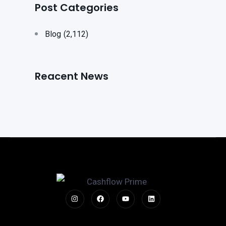
Post Categories
Blog
(2,112)
Reacent News