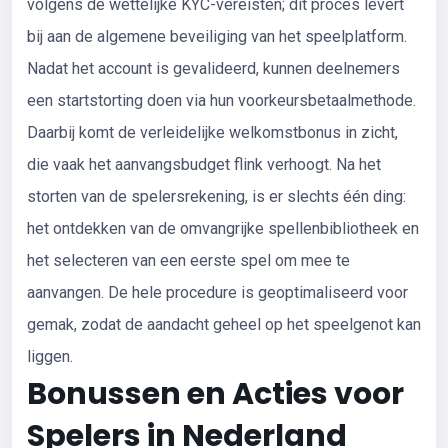
volgens de wettelijke KYC-vereisten; dit proces levert
bij aan de algemene beveiliging van het speelplatform.
Nadat het account is gevalideerd, kunnen deelnemers
een startstorting doen via hun voorkeursbetaalmethode.
Daarbij komt de verleidelijke welkomstbonus in zicht,
die vaak het aanvangsbudget flink verhoogt. Na het
storten van de spelersrekening, is er slechts één ding:
het ontdekken van de omvangrijke spellenbibliotheek en
het selecteren van een eerste spel om mee te
aanvangen. De hele procedure is geoptimaliseerd voor
gemak, zodat de aandacht geheel op het speelgenot kan
liggen.
Bonussen en Acties voor
Spelers in Nederland