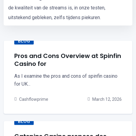
de kwaliteit van de streams is, in onze testen,
uitstekend gebleken, zelfs tijdens piekuren.
BLOG
Pros and Cons Overview at Spinfin
Casino for
As I examine the pros and cons of spinfin casino
for UK...
Cashflowprime
March 12, 2026
BLOG