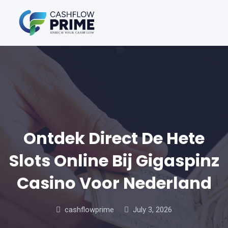
Ontdek Direct De Hete
Slots Online Bij Gigaspinz
Casino Voor Nederland
cashflowprime
July 3, 2026