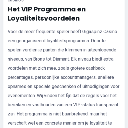
Het VIP Programma en
Loyaliteitsvoordelen
Voor de meer frequente speler heeft Gigaspinz Casino
een georganiseerd loyaliteitsprogramma. Door te
spelen verdien je punten die klimmen in uiteenlopende
niveaus, van Brons tot Diamant. Elk niveau biedt extra
voordelen met zich mee, zoals grotere cashback
percentages, persoonlijke accountmanagers, snellere
opnames en speciale geschenken of uitnodigingen voor
evenementen. Wij vinden het fijn dat de regels voor het
bereiken en vasthouden van een VIP-status transparant
zijn. Het programma is niet baanbrekend, maar het
verschaft wel een concrete manier om je loyaliteit te