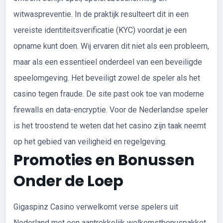
witwaspreventie. In de praktijk resulteert dit in een
vereiste identiteitsverificatie (KYC) voordat je een
opname kunt doen. Wij ervaren dit niet als een probleem,
maar als een essentieel onderdeel van een beveiligde
speelomgeving. Het beveiligt zowel de speler als het
casino tegen fraude. De site past ook toe van moderne
firewalls en data-encryptie. Voor de Nederlandse speler
is het troostend te weten dat het casino zijn taak neemt
op het gebied van veiligheid en regelgeving.
Promoties en Bonussen
Onder de Loep
Gigaspinz Casino verwelkomt verse spelers uit
Nederland met een aantrekkelijk welkomstbonuspakket,