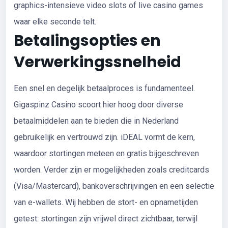
graphics-intensieve video slots of live casino games
waar elke seconde telt.
Betalingsopties en
Verwerkingssnelheid
Een snel en degelijk betaalproces is fundamenteel.
Gigaspinz Casino scoort hier hoog door diverse
betaalmiddelen aan te bieden die in Nederland
gebruikelijk en vertrouwd zijn. iDEAL vormt de kern,
waardoor stortingen meteen en gratis bijgeschreven
worden. Verder zijn er mogelijkheden zoals creditcards
(Visa/Mastercard), bankoverschrijvingen en een selectie
van e-wallets. Wij hebben de stort- en opnametijden
getest: stortingen zijn vrijwel direct zichtbaar, terwijl