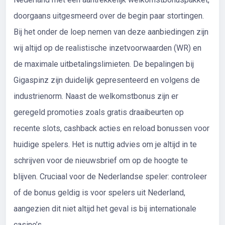
doorgaans uitgesmeerd over de begin paar stortingen.
Bij het onder de loep nemen van deze aanbiedingen zijn
wij altijd op de realistische inzetvoorwaarden (WR) en
de maximale uitbetalingslimieten. De bepalingen bij
Gigaspinz zijn duidelijk gepresenteerd en volgens de
industrienorm. Naast de welkomstbonus zijn er
geregeld promoties zoals gratis draaibeurten op
recente slots, cashback acties en reload bonussen voor
huidige spelers. Het is nuttig advies om je altijd in te
schrijven voor de nieuwsbrief om op de hoogte te
blijven. Cruciaal voor de Nederlandse speler: controleer
of de bonus geldig is voor spelers uit Nederland,
aangezien dit niet altijd het geval is bij internationale
casino’s.