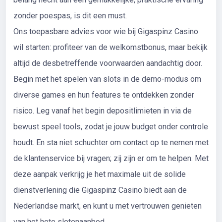
zonder poespas, is dit een must.
Ons toepasbare advies voor wie bij Gigaspinz Casino
wil starten: profiteer van de welkomstbonus, maar bekijk
altijd de desbetreffende voorwaarden aandachtig door.
Begin met het spelen van slots in de demo-modus om
diverse games en hun features te ontdekken zonder
risico. Leg vanaf het begin depositlimieten in via de
bewust speel tools, zodat je jouw budget onder controle
houdt. En sta niet schuchter om contact op te nemen met
de klantenservice bij vragen; zij zijn er om te helpen. Met
deze aanpak verkrijg je het maximale uit de solide
dienstverlening die Gigaspinz Casino biedt aan de
Nederlandse markt, en kunt u met vertrouwen genieten
van het hete slotenaanbod.