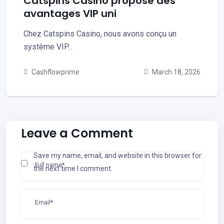
Catspins Casino propose des
avantages VIP uni
Chez Catspins Casino, nous avons conçu un
système VIP...
Cashflowprime
March 18, 2026
Leave a Comment
Save my name, email, and website in this browser for
Full name*
the next time I comment.
Email*