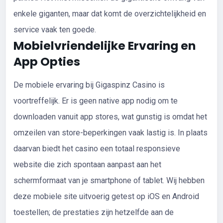
enkele giganten, maar dat komt de overzichtelijkheid en
service vaak ten goede.
Mobielvriendelijke Ervaring en
App Opties
De mobiele ervaring bij Gigaspinz Casino is
voortreffelijk. Er is geen native app nodig om te
downloaden vanuit app stores, wat gunstig is omdat het
omzeilen van store-beperkingen vaak lastig is. In plaats
daarvan biedt het casino een totaal responsieve
website die zich spontaan aanpast aan het
schermformaat van je smartphone of tablet. Wij hebben
deze mobiele site uitvoerig getest op iOS en Android
toestellen; de prestaties zijn hetzelfde aan de