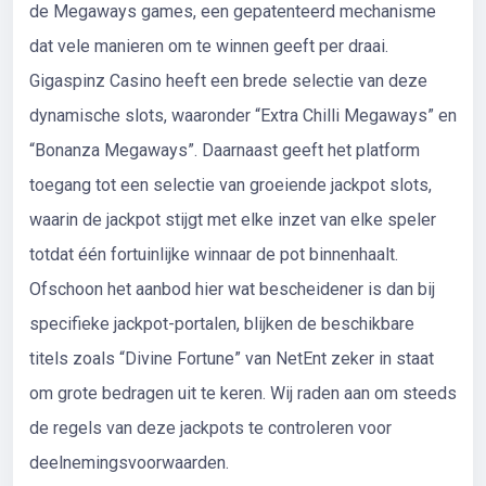
de Megaways games, een gepatenteerd mechanisme
dat vele manieren om te winnen geeft per draai.
Gigaspinz Casino heeft een brede selectie van deze
dynamische slots, waaronder “Extra Chilli Megaways” en
“Bonanza Megaways”. Daarnaast geeft het platform
toegang tot een selectie van groeiende jackpot slots,
waarin de jackpot stijgt met elke inzet van elke speler
totdat één fortuinlijke winnaar de pot binnenhaalt.
Ofschoon het aanbod hier wat bescheidener is dan bij
specifieke jackpot-portalen, blijken de beschikbare
titels zoals “Divine Fortune” van NetEnt zeker in staat
om grote bedragen uit te keren. Wij raden aan om steeds
de regels van deze jackpots te controleren voor
deelnemingsvoorwaarden.