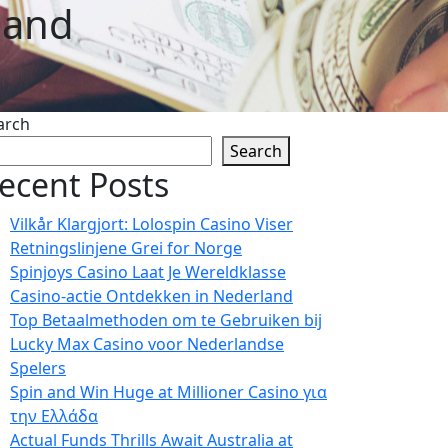
land
arch
Search
ecent Posts
Vilkår Klargjort: Lolospin Casino Viser
Retningslinjene Grei for Norge
Spinjoys Casino Laat Je Wereldklasse
Casino-actie Ontdekken in Nederland
Top Betaalmethoden om te Gebruiken bij
Lucky Max Casino voor Nederlandse
Spelers
Spin and Win Huge at Millioner Casino για
την Ελλάδα
Actual Funds Thrills Await Australia at