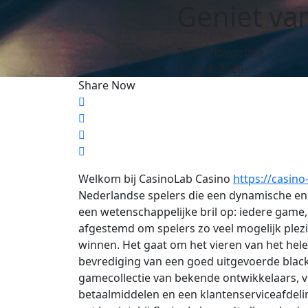
Geniet va
cashflowprime
July 4, 2026
Share Now
Welkom bij CasinoLab Casino
https://casino
Nederlandse spelers die een dynamische en
een wetenschappelijke bril op: iedere game,
afgestemd om spelers zo veel mogelijk plezie
winnen. Het gaat om het vieren van het hele 
bevrediging van een goed uitgevoerde blackja
gamecollectie van bekende ontwikkelaars, v
betaalmiddelen en een klantenserviceafdeling 