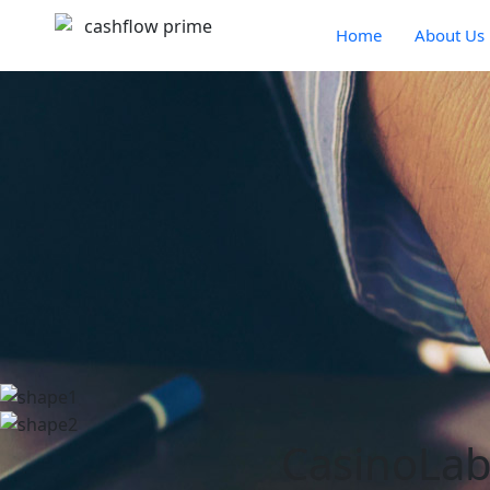
Home
About Us
CasinoLab