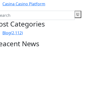
Casina Casino Platform
ost Categories
Blog
(2,112)
eacent News