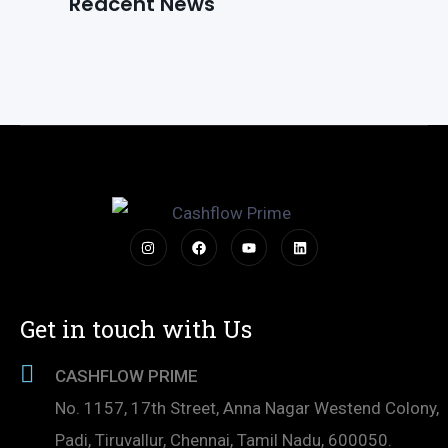
Reacent News
Get in touch with Us
CASHFLOW PRIME
No. 1157, 17th Street, Anna Nagar Westend Colony,
Padi, Tiruvallur, Chennai, Tamil Nadu, 600050.