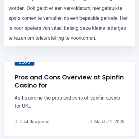
worden. Ook geldt er een vervaldatum; niet gebruikte
spins komen te vervallen na een bepaalde periode. Het
is voor spelers van vitaal belang deze kleine lettertjes
te lezen om teleurstelling te voorkomen.
BLOG
Pros and Cons Overview at Spinfin
Casino for
As I examine the pros and cons of spinfin casino
for UK...
Cashflowprime
March 12, 2026