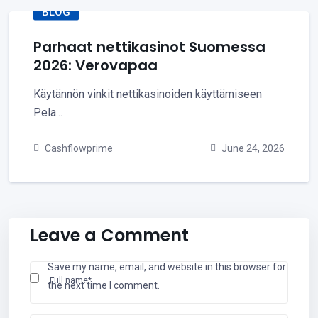
BLOG
Parhaat nettikasinot Suomessa
2026: Verovapaa
Käytännön vinkit nettikasinoiden käyttämiseen
Pela...
Cashflowprime
June 24, 2026
Leave a Comment
Save my name, email, and website in this browser for
Full name*
the next time I comment.