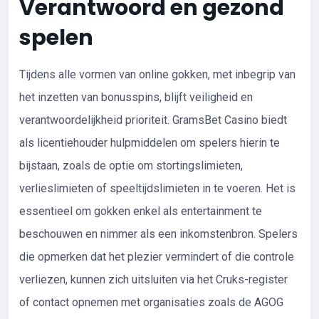
Verantwoord en gezond
spelen
Tijdens alle vormen van online gokken, met inbegrip van
het inzetten van bonusspins, blijft veiligheid en
verantwoordelijkheid prioriteit. GramsBet Casino biedt
als licentiehouder hulpmiddelen om spelers hierin te
bijstaan, zoals de optie om stortingslimieten,
verlieslimieten of speeltijdslimieten in te voeren. Het is
essentieel om gokken enkel als entertainment te
beschouwen en nimmer als een inkomstenbron. Spelers
die opmerken dat het plezier vermindert of die controle
verliezen, kunnen zich uitsluiten via het Cruks-register
of contact opnemen met organisaties zoals de AGOG