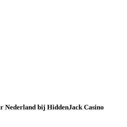
or Nederland bij HiddenJack Casino