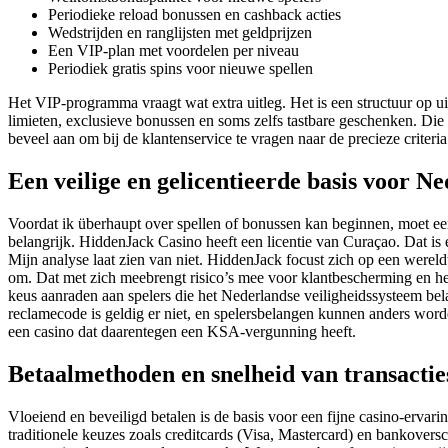
Periodieke reload bonussen en cashback acties
Wedstrijden en ranglijsten met geldprijzen
Een VIP-plan met voordelen per niveau
Periodiek gratis spins voor nieuwe spellen
Het VIP-programma vraagt wat extra uitleg. Het is een structuur op u
limieten, exclusieve bonussen en soms zelfs tastbare geschenken. Die w
beveel aan om bij de klantenservice te vragen naar de precieze crite
Een veilige en gelicentieerde basis voor Ne
Voordat ik überhaupt over spellen of bonussen kan beginnen, moet eers
belangrijk. HiddenJack Casino heeft een licentie van Curaçao. Dat i
Mijn analyse laat zien van niet. HiddenJack focust zich op een werel
om. Dat met zich meebrengt risico’s mee voor klantbescherming en he
keus aanraden aan spelers die het Nederlandse veiligheidssysteem bel
reclamecode is geldig er niet, en spelersbelangen kunnen anders word
een casino dat daarentegen een KSA-vergunning heeft.
Betaalmethoden en snelheid van transactie
Vloeiend en beveiligd betalen is de basis voor een fijne casino-erva
traditionele keuzes zoals creditcards (Visa, Mastercard) en bankovers