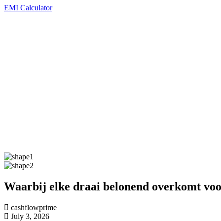
EMI Calculator
Waarbij elke draai belonend overkomt vo
cashflowprime
July 3, 2026