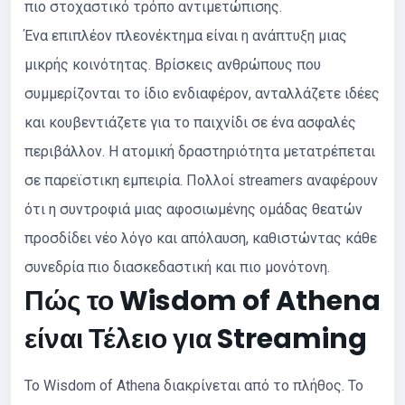
πιο στοχαστικό τρόπο αντιμετώπισης.
Ένα επιπλέον πλεονέκτημα είναι η ανάπτυξη μιας
μικρής κοινότητας. Βρίσκεις ανθρώπους που
συμμερίζονται το ίδιο ενδιαφέρον, ανταλλάζετε ιδέες
και κουβεντιάζετε για το παιχνίδι σε ένα ασφαλές
περιβάλλον. Η ατομική δραστηριότητα μετατρέπεται
σε παρεϊστικη εμπειρία. Πολλοί streamers αναφέρουν
ότι η συντροφιά μιας αφοσιωμένης ομάδας θεατών
προσδίδει νέο λόγο και απόλαυση, καθιστώντας κάθε
συνεδρία πιο διασκεδαστική και πιο μονότονη.
Πώς το Wisdom of Athena
είναι Τέλειο για Streaming
Το Wisdom of Athena διακρίνεται από το πλήθος. Το