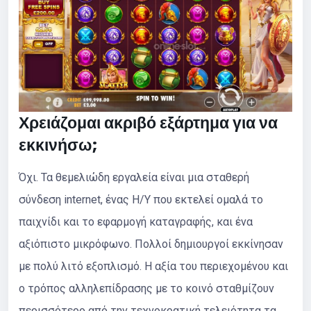
Χρειάζομαι ακριβό εξάρτημα για να
εκκινήσω;
Όχι. Τα θεμελιώδη εργαλεία είναι μια σταθερή
σύνδεση internet, ένας Η/Υ που εκτελεί ομαλά το
παιχνίδι και το εφαρμογή καταγραφής, και ένα
αξιόπιστο μικρόφωνο. Πολλοί δημιουργοί εκκίνησαν
με πολύ λιτό εξοπλισμό. Η αξία του περιεχομένου και
ο τρόπος αλληλεπίδρασης με το κοινό σταθμίζουν
περισσότερο από την τεχνοκρατική τελειότητα τα