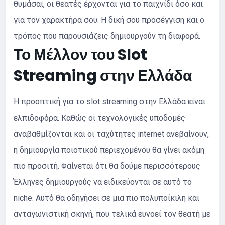
θυμάσαι, οι θεατές έρχονται για το παιχνίδι όσο και
για τον χαρακτήρα σου. Η δική σου προσέγγιση και ο
τρόπος που παρουσιάζεις δημιουργούν τη διαφορά.
Το Μέλλον του Slot
Streaming στην Ελλάδα
Η προοπτική για το slot streaming στην Ελλάδα είναι
ελπιδοφόρα. Καθώς οι τεχνολογικές υποδομές
αναβαθμίζονται και οι ταχύτητες internet ανεβαίνουν,
η δημιουργία ποιοτικού περιεχομένου θα γίνει ακόμη
πιο προσιτή. Φαίνεται ότι θα δούμε περισσότερους
Έλληνες δημιουργούς να ειδικεύονται σε αυτό το
niche. Αυτό θα οδηγήσει σε μια πιο πολυποίκιλη και
ανταγωνιστική σκηνή, που τελικά ευνοεί τον θεατή με