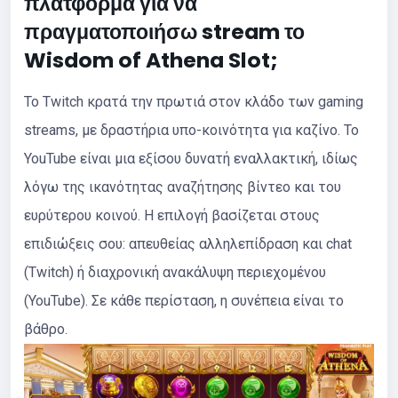
πλατφόρμα για να
πραγματοποιήσω stream το
Wisdom of Athena Slot;
Το Twitch κρατά την πρωτιά στον κλάδο των gaming
streams, με δραστήρια υπο-κοινότητα για καζίνο. Το
YouTube είναι μια εξίσου δυνατή εναλλακτική, ιδίως
λόγω της ικανότητας αναζήτησης βίντεο και του
ευρύτερου κοινού. Η επιλογή βασίζεται στους
επιδιώξεις σου: απευθείας αλληλεπίδραση και chat
(Twitch) ή διαχρονική ανακάλυψη περιεχομένου
(YouTube). Σε κάθε περίσταση, η συνέπεια είναι το
βάθρο.