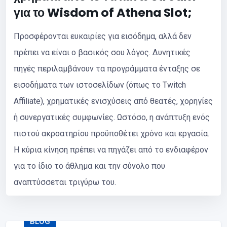
για το Wisdom of Athena Slot;
Προσφέρονται ευκαιρίες για εισόδημα, αλλά δεν
πρέπει να είναι ο βασικός σου λόγος. Δυνητικές
πηγές περιλαμβάνουν τα προγράμματα ένταξης σε
εισοδήματα των ιστοσελίδων (όπως το Twitch
Affiliate), χρηματικές ενισχύσεις από θεατές, χορηγίες
ή συνεργατικές συμφωνίες. Ωστόσο, η ανάπτυξη ενός
πιστού ακροατηρίου προϋποθέτει χρόνο και εργασία.
Η κύρια κίνηση πρέπει να πηγάζει από το ενδιαφέρον
για το ίδιο το άθλημα και την σύνολο που
αναπτύσσεται τριγύρω του.
BLOG