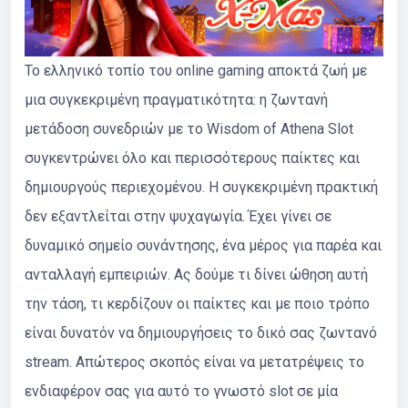
Το ελληνικό τοπίο του online gaming αποκτά ζωή με
μια συγκεκριμένη πραγματικότητα: η ζωντανή
μετάδοση συνεδριών με το Wisdom of Athena Slot
συγκεντρώνει όλο και περισσότερους παίκτες και
δημιουργούς περιεχομένου. Η συγκεκριμένη πρακτική
δεν εξαντλείται στην ψυχαγωγία. Έχει γίνει σε
δυναμικό σημείο συνάντησης, ένα μέρος για παρέα και
ανταλλαγή εμπειριών. Ας δούμε τι δίνει ώθηση αυτή
την τάση, τι κερδίζουν οι παίκτες και με ποιο τρόπο
είναι δυνατόν να δημιουργήσεις το δικό σας ζωντανό
stream. Απώτερος σκοπός είναι να μετατρέψεις το
ενδιαφέρον σας για αυτό το γνωστό slot σε μία