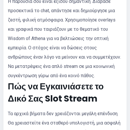
Η παρουσία σου είναι εξίσου σημαντική. Διάβασε
προσεκτικά το chat, απάντησε και δημιούργησε μια
ζεστή, φιλική ατμόσφαιρα. Χρησιμοποίησε overlays
και γραφικά που ταιριάζουν με το θεματικό του
Wisdom of Athena για να βελτιώσεις την οπτική
εμπειρία. Ο στόχος είναι να δώσεις στους
ανθρώπους έναν λόγο να μείνουν και να συμμετέχουν.
Να μετατρέψεις ένα απλό stream σε μια κοινωνική
συγκέντρωση γύρω από ένα κοινό πάθος.
Πώς να Εγκαινιάσετε το
Δικό Σας Slot Stream
Τα αρχικά βήματα δεν χρειάζονται μεγάλη επένδυση.
Θα χρειαστείτε ένα σταθερό υπολογιστή, μια ασφαλή