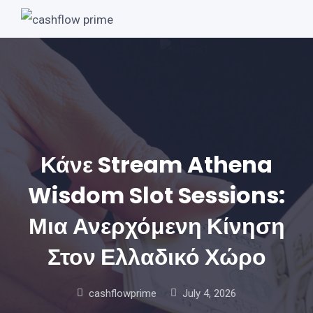
Κάνε Stream Athena
Wisdom Slot Sessions:
Μια Ανερχόμενη Κίνηση
Στον Ελλαδικό Χώρο
cashflowprime
July 4, 2026