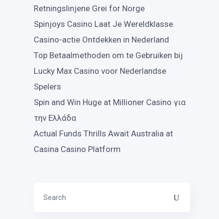
Retningslinjene Grei for Norge
Spinjoys Casino Laat Je Wereldklasse
Casino-actie Ontdekken in Nederland
Top Betaalmethoden om te Gebruiken bij
Lucky Max Casino voor Nederlandse
Spelers
Spin and Win Huge at Millioner Casino για
την Ελλάδα
Actual Funds Thrills Await Australia at
Casina Casino Platform