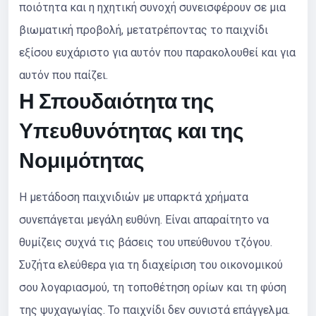
ποιότητα και η ηχητική συνοχή συνεισφέρουν σε μια
βιωματική προβολή, μετατρέποντας το παιχνίδι
εξίσου ευχάριστο για αυτόν που παρακολουθεί και για
αυτόν που παίζει.
Η Σπουδαιότητα της
Υπευθυνότητας και της
Νομιμότητας
Η μετάδοση παιχνιδιών με υπαρκτά χρήματα
συνεπάγεται μεγάλη ευθύνη. Είναι απαραίτητο να
θυμίζεις συχνά τις βάσεις του υπεύθυνου τζόγου.
Συζήτα ελεύθερα για τη διαχείριση του οικονομικού
σου λογαριασμού, τη τοποθέτηση ορίων και τη φύση
της ψυχαγωγίας. Το παιχνίδι δεν συνιστά επάγγελμα.