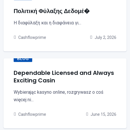
Πολιτική Φύλαξης Δεδομέ�
Η διαφύλαξη και η διαφάνεια γι...
Cashflowprime
July 2, 2026
BLOG
Dependable Licensed and Always
Exciting Casin
Wybierając kasyno online, rozgrywasz o coś
więcej ni...
Cashflowprime
June 15, 2026