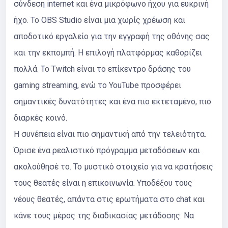
σύνδεση internet και ένα μικρόφωνο ήχου για ευκρινή
ήχο. Το OBS Studio είναι μια χωρίς χρέωση και
αποδοτικό εργαλείο για την εγγραφή της οθόνης σας
και την εκπομπή. Η επιλογή πλατφόρμας καθορίζει
πολλά. Το Twitch είναι το επίκεντρο δράσης του
gaming streaming, ενώ το YouTube προσφέρει
σημαντικές δυνατότητες και ένα πιο εκτεταμένο, πιο
διαρκές κοινό.
Η συνέπεια είναι πιο σημαντική από την τελειότητα.
Όρισε ένα ρεαλιστικό πρόγραμμα μεταδόσεων και
ακολούθησέ το. Το μυστικό στοιχείο για να κρατήσεις
τους θεατές είναι η επικοινωνία. Υποδέξου τους
νέους θεατές, απάντα στις ερωτήματα στο chat και
κάνε τους μέρος της διαδικασίας μετάδοσης. Να