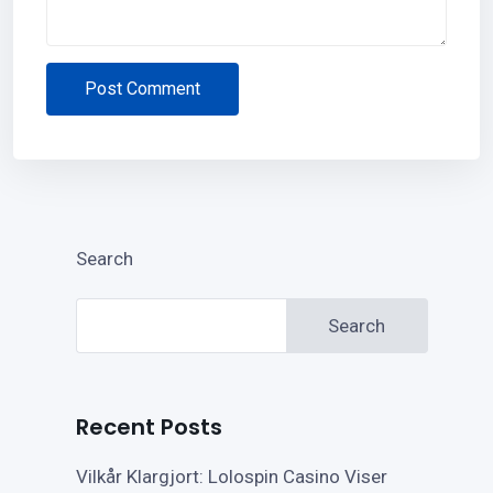
Post Comment
Search
Search
Recent Posts
Vilkår Klargjort: Lolospin Casino Viser