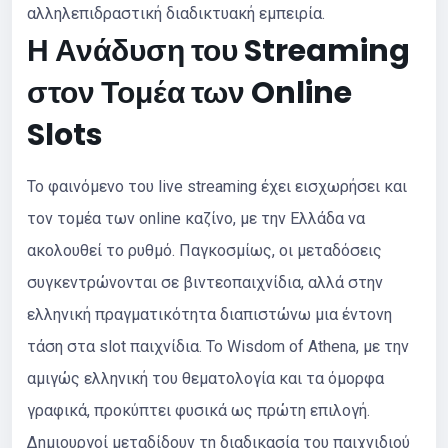
αλληλεπιδραστική διαδικτυακή εμπειρία.
Η Ανάδυση του Streaming
στον Τομέα των Online
Slots
Το φαινόμενο του live streaming έχει εισχωρήσει και
τον τομέα των online καζίνο, με την Ελλάδα να
ακολουθεί το ρυθμό. Παγκοσμίως, οι μεταδόσεις
συγκεντρώνονται σε βιντεοπαιχνίδια, αλλά στην
ελληνική πραγματικότητα διαπιστώνω μια έντονη
τάση στα slot παιχνίδια. Το Wisdom of Athena, με την
αμιγώς ελληνική του θεματολογία και τα όμορφα
γραφικά, προκύπτει φυσικά ως πρώτη επιλογή.
Δημιουργοί μεταδίδουν τη διαδικασία του παιχνιδιού