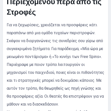
Περιεχομένου πέρα από τις
Στροφές
Για να ξεχωρίσεις, χρειάζεται να προσφέρεις κάτι
παραπάνω από μια ομάδα τυχαίων περιστροφών.
Σκέψου να διοργανώνεις τις συνεδρίες σου γύρω από
συγκεκριμένα ζητήματα. Για παράδειγμα, «Μία ώρα με
μειωμένο ποντάρισμα» ή «Το κυνήγι των Free Spins».
Περιέγραψε με ποιον τρόπο λειτουργούν οι
μηχανισμοί του παιχνιδιού, ποιες είναι οι πιθανότητες
και τι στρατηγικές μπορεί να δοκιμάσει κάποιος. Με
αυτόν τον τρόπο, θα θεωρηθείς ως πηγή γνώσης και
θα προσφέρεις αξία. Οι θεατές θα επιστρέφουν για να
μάθουν και να διασκεδάσουν.