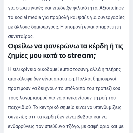
για στρατηγικές και επέδειξε φιλικότητα. Αξιοποίησε
τα social media για προβολή και ψάξε για συνεργασίες
με άλλους δημιουργούς. Η υπομονή είναι απαραίτητη
συνεταίρος.
Οφείλω να φανερώνω τα κέρδη ή τις
ζημίες μου κατά το stream;
Η ειλικρίνεια οικοδομεί εμπιστοσύνη, αλλά η πλήρης
αποκάλυψη δεν είναι απαίτηση. Πολλοί δημιουργοί
προτιμούν να δείχνουν το υπόλοιπο του τραπεζικού
τους λογαριασμού για να απεικονίσουν τη ροή του
παιχνιδιού. Το κεντρικό σημείο είναι να υπενθυμίζεις
συνεχώς ότι τα κέρδη δεν είναι βεβαία και να
ενθαρρύνεις τον υπεύθυνο τζόγο, με σαφή όρια και με