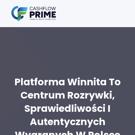
Platforma Winnita To
Centrum Rozrywki,
Sprawiedliwości I
Autentycznych
Wygranych W Polsce