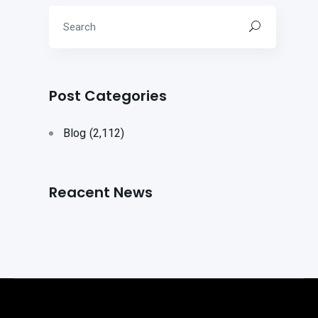
Post Categories
Blog
(2,112)
Reacent News