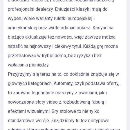
profesjonalni dealerzy. Entuzjaści klasyki mają do
wyboru wiele warianty ruletki europejskiej i
amerykańskiej oraz wiele odmian pokera. Kasyno na
bieżąco aktualizuje też nowości, więc zawsze można
natrafić na najnowszy i ciekawy tytuł. Każdą grę można
przetestować w trybie demo, bez ryzyka i bez
wpłacania pieniędzy.
Przyjrzyjmy się teraz na to, co dokładnie znajduje się w
głównych kategoriach. Automaty, czyli podstawa oferty,
to zarówno legendarne maszyny z owocami, jak i
nowoczesne sloty video z rozbudowaną fabułą i
efektami wizualnymi. Gry stołowe to nie tylko
standardowe wersje. Znajdziemy tu też nietypowe
odmiany, które implementują nowe zasady i zwiększają