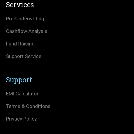
Services
Pre-Underwriting
Cashflow Analysis
Fund Raising
Support Service
Support
EMI Calculator
Terms & Conditions
Privacy Policy