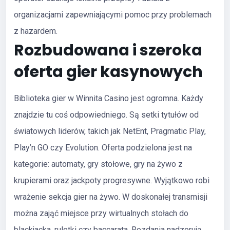
organizacjami zapewniającymi pomoc przy problemach
z hazardem.
Rozbudowana i szeroka
oferta gier kasynowych
Biblioteka gier w Winnita Casino jest ogromna. Każdy
znajdzie tu coś odpowiedniego. Są setki tytułów od
światowych liderów, takich jak NetEnt, Pragmatic Play,
Play’n GO czy Evolution. Oferta podzielona jest na
kategorie: automaty, gry stołowe, gry na żywo z
krupierami oraz jackpoty progresywne. Wyjątkowo robi
wrażenie sekcja gier na żywo. W doskonałej transmisji
można zająć miejsce przy wirtualnych stołach do
blackjacka, ruletki czy baccarata. Rozdania nadzorują