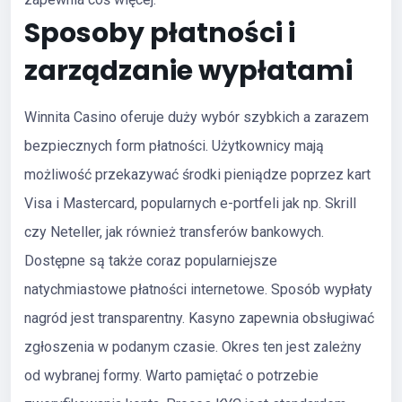
Sposoby płatności i
zarządzanie wypłatami
Winnita Casino oferuje duży wybór szybkich a zarazem
bezpiecznych form płatności. Użytkownicy mają
możliwość przekazywać środki pieniądze poprzez kart
Visa i Mastercard, popularnych e-portfeli jak np. Skrill
czy Neteller, jak również transferów bankowych.
Dostępne są także coraz popularniejsze
natychmiastowe płatności internetowe. Sposób wypłaty
nagród jest transparentny. Kasyno zapewnia obsługiwać
zgłoszenia w podanym czasie. Okres ten jest zależny
od wybranej formy. Warto pamiętać o potrzebie