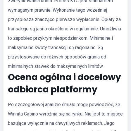
zweryfikowania konta. Proces KYC jest standardem
wymaganym prawnie. Wykonanie tego wcześniej
przyspiesza znacząco pierwsze wypłacenie. Opłaty za
transakcje są jasno określone w regulaminie. Umożliwia
to zapobiec przykrym niespodziankom. Minimalne i
maksymalne kwoty transakcji są racjonalne. Są
przystosowane do różnych sposobów grania od
minimalnych stawek do maksymalnych limitów.
Ocena ogólna i docelowy
odbiorca platformy
Po szczegółowej analizie śmiało mogę powiedzieć, że
Winnita Casino wyróżnia się na rynku. Nie jest to miejsce
bazujące wyłącznie na chwytliwych reklamach. Jego