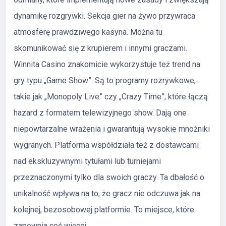
dynamikę rozgrywki. Sekcja gier na żywo przywraca
atmosferę prawdziwego kasyna. Można tu
skomunikować się z krupierem i innymi graczami.
Winnita Casino znakomicie wykorzystuje też trend na
gry typu „Game Show”. Są to programy rozrywkowe,
takie jak „Monopoly Live” czy „Crazy Time”, które łączą
hazard z formatem telewizyjnego show. Dają one
niepowtarzalne wrażenia i gwarantują wysokie mnożniki
wygranych. Platforma współdziała też z dostawcami
nad ekskluzywnymi tytułami lub turniejami
przeznaczonymi tylko dla swoich graczy. Ta dbałość o
unikalność wpływa na to, że gracz nie odczuwa jak na
kolejnej, bezosobowej platformie. To miejsce, które
zapewnia coś więcej.