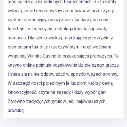
moc opiera się na solidnych fundamentach. Są to obfity
wybór gier od renomowanych dostawców, przejrzysty
system promocyjny i najwyższe standardy ochrony.
Interfejs jest intuicyjny, a obsługa klienta naprawdę
pomocna. Dla użytkownika poszukującego rozrywki z
elementami fair play i rzeczywistymi możliwościami
wygranej, Winnita Casino to przekonująca propozycja. To
kasyno online pojmuje oczekiwania dzisiejszego gracza
i stara się na nie odpowiadać w sposób wszechstronny.
W szczególności poleciłbym je ludziom, którzy cenią
innowacyjność, czytelne zasady i duży wybór gier.
Zarówno tradycyjnych tytułów, jak i najświeższych
produkcji.