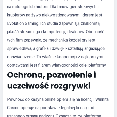
na mitologii lub historii. Dla fanów gier stołowych i
krupierów na żywo niekwestionowanym liderem jest
Evolution Gaming. Ich studia zapewniają znakomitą
jakość streamingu i kompetencję dealerów. Obecność
tych firm zapewnia, że mechanika każdej gry jest
sprawiedliwa, a grafika i dźwięk kształtują angażujące
doświadczenie. To właśnie kooperacja z najlepszymi
dostawcami jest filarem wiarygodności całej platformy.
Ochrona, pozwolenie i
uczciwość rozgrywki
Pewność do kasyna online opiera się na licencji. Winnita
Casino operuje na podstawie legalnej licencji od
uznanego organu nadzoru. Oznacza to, że platforma