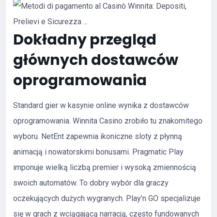
Dokładny przegląd
głównych dostawców
oprogramowania
Standard gier w kasynie online wynika z dostawców
oprogramowania. Winnita Casino zrobiło tu znakomitego
wyboru. NetEnt zapewnia ikoniczne sloty z płynną
animacją i nowatorskimi bonusami. Pragmatic Play
imponuje wielką liczbą premier i wysoką zmiennością
swoich automatów. To dobry wybór dla graczy
oczekujących dużych wygranych. Play’n GO specjalizuje
się w grach z wciągającą narracją, często fundowanych