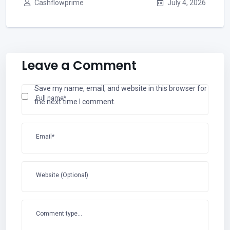
Cashflowprime
July 4, 2026
Leave a Comment
Save my name, email, and website in this browser for
Full name*
the next time I comment.
Email*
Website (Optional)
Comment type...