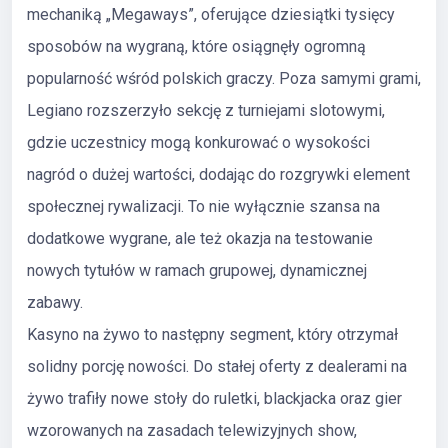
mechaniką „Megaways”, oferujące dziesiątki tysięcy
sposobów na wygraną, które osiągnęły ogromną
popularność wśród polskich graczy. Poza samymi grami,
Legiano rozszerzyło sekcję z turniejami slotowymi,
gdzie uczestnicy mogą konkurować o wysokości
nagród o dużej wartości, dodając do rozgrywki element
społecznej rywalizacji. To nie wyłącznie szansa na
dodatkowe wygrane, ale też okazja na testowanie
nowych tytułów w ramach grupowej, dynamicznej
zabawy.
Kasyno na żywo to następny segment, który otrzymał
solidny porcję nowości. Do stałej oferty z dealerami na
żywo trafiły nowe stoły do ruletki, blackjacka oraz gier
wzorowanych na zasadach telewizyjnych show,