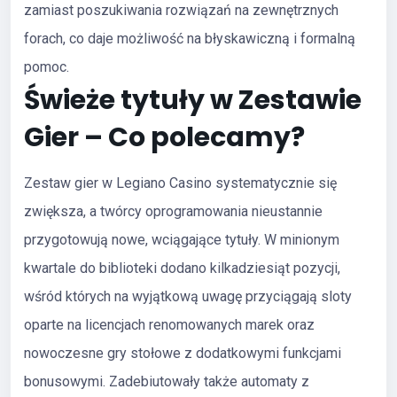
zamiast poszukiwania rozwiązań na zewnętrznych
forach, co daje możliwość na błyskawiczną i formalną
pomoc.
Świeże tytuły w Zestawie
Gier – Co polecamy?
Zestaw gier w Legiano Casino systematycznie się
zwiększa, a twórcy oprogramowania nieustannie
przygotowują nowe, wciągające tytuły. W minionym
kwartale do biblioteki dodano kilkadziesiąt pozycji,
wśród których na wyjątkową uwagę przyciągają sloty
oparte na licencjach renomowanych marek oraz
nowoczesne gry stołowe z dodatkowymi funkcjami
bonusowymi. Zadebiutowały także automaty z