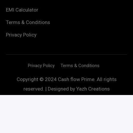
EMI Calculator
Terms & Conditions
Privacy Policy
Privacy Policy
Terms & Conditions
Copyright © 2024 Cash flow Prime. All rights
reserved. | Designed by
Yazh Creations