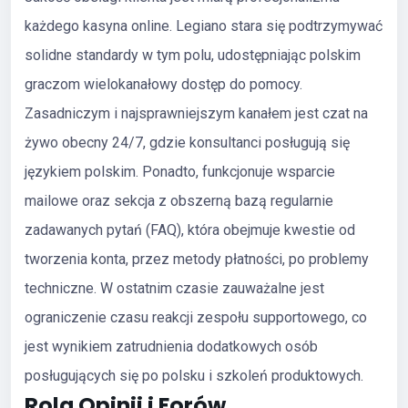
każdego kasyna online. Legiano stara się podtrzymywać
solidne standardy w tym polu, udostępniając polskim
graczom wielokanałowy dostęp do pomocy.
Zasadniczym i najsprawniejszym kanałem jest czat na
żywo obecny 24/7, gdzie konsultanci posługują się
językiem polskim. Ponadto, funkcjonuje wsparcie
mailowe oraz sekcja z obszerną bazą regularnie
zadawanych pytań (FAQ), która obejmuje kwestie od
tworzenia konta, przez metody płatności, po problemy
techniczne. W ostatnim czasie zauważalne jest
ograniczenie czasu reakcji zespołu supportowego, co
jest wynikiem zatrudnienia dodatkowych osób
posługujących się po polsku i szkoleń produktowych.
Rola Opinii i Forów