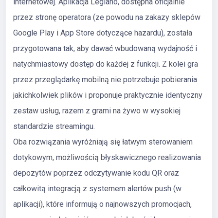
internetowej. Aplikacja Legiano, dostępna oficjalnie
przez stronę operatora (ze powodu na zakazy sklepów
Google Play i App Store dotyczące hazardu), została
przygotowana tak, aby dawać wbudowaną wydajność i
natychmiastowy dostęp do każdej z funkcji. Z kolei gra
przez przeglądarkę mobilną nie potrzebuje pobierania
jakichkolwiek plików i proponuje praktycznie identyczny
zestaw usług, razem z grami na żywo w wysokiej
standardzie streamingu.
Oba rozwiązania wyróżniają się łatwym sterowaniem
dotykowym, możliwością błyskawicznego realizowania
depozytów poprzez odczytywanie kodu QR oraz
całkowitą integracją z systemem alertów push (w
aplikacji), które informują o najnowszych promocjach,