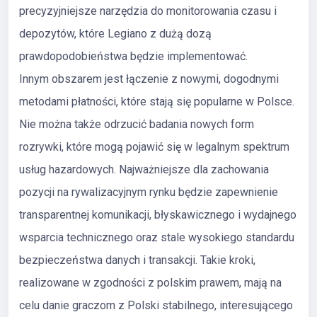
precyzyjniejsze narzędzia do monitorowania czasu i
depozytów, które Legiano z dużą dozą
prawdopodobieństwa będzie implementować.
Innym obszarem jest łączenie z nowymi, dogodnymi
metodami płatności, które stają się popularne w Polsce.
Nie można także odrzucić badania nowych form
rozrywki, które mogą pojawić się w legalnym spektrum
usług hazardowych. Najważniejsze dla zachowania
pozycji na rywalizacyjnym rynku będzie zapewnienie
transparentnej komunikacji, błyskawicznego i wydajnego
wsparcia technicznego oraz stale wysokiego standardu
bezpieczeństwa danych i transakcji. Takie kroki,
realizowane w zgodności z polskim prawem, mają na
celu danie graczom z Polski stabilnego, interesującego