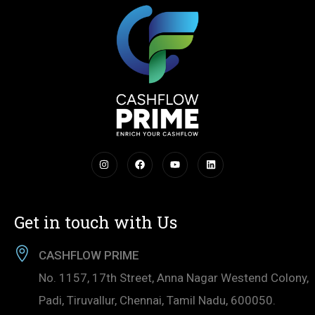
Get in touch with Us
CASHFLOW PRIME
No. 1157, 17th Street, Anna Nagar Westend Colony,
Padi, Tiruvallur, Chennai, Tamil Nadu, 600050.