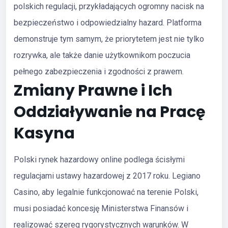
polskich regulacji, przykładających ogromny nacisk na
bezpieczeństwo i odpowiedzialny hazard. Platforma
demonstruje tym samym, że priorytetem jest nie tylko
rozrywka, ale także danie użytkownikom poczucia
pełnego zabezpieczenia i zgodności z prawem.
Zmiany Prawne i Ich
Oddziaływanie na Pracę
Kasyna
Polski rynek hazardowy online podlega ścisłymi
regulacjami ustawy hazardowej z 2017 roku. Legiano
Casino, aby legalnie funkcjonować na terenie Polski,
musi posiadać koncesję Ministerstwa Finansów i
realizować szereg rygorystycznych warunków. W