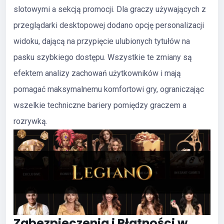
slotowymi a sekcją promocji. Dla graczy używających z
przeglądarki desktopowej dodano opcję personalizacji
widoku, dającą na przypięcie ulubionych tytułów na
pasku szybkiego dostępu. Wszystkie te zmiany są
efektem analizy zachowań użytkowników i mają
pomagać maksymalnemu komfortowi gry, ograniczając
wszelkie techniczne bariery pomiędzy graczem a
rozrywką.
Zabezpieczenia i Płatności w