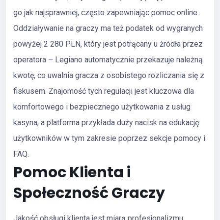
go jak najsprawniej, często zapewniając pomoc online.
Oddziaływanie na graczy ma też podatek od wygranych
powyżej 2 280 PLN, który jest potrącany u źródła przez
operatora – Legiano automatycznie przekazuje należną
kwotę, co uwalnia gracza z osobistego rozliczania się z
fiskusem. Znajomość tych regulacji jest kluczowa dla
komfortowego i bezpiecznego użytkowania z usług
kasyna, a platforma przykłada duży nacisk na edukację
użytkowników w tym zakresie poprzez sekcje pomocy i
FAQ.
Pomoc Klienta i
Społeczność Graczy
Jakość obsługi klienta jest miarą profesjonalizmu