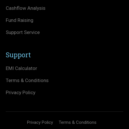
Cashflow Analysis
Fund Raising
Support Service
Support
EMI Calculator
Terms & Conditions
Privacy Policy
Privacy Policy
Terms & Conditions