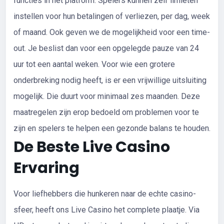
functies in het platform. Spelers kunnen zelf limieten
instellen voor hun betalingen of verliezen, per dag, week
of maand. Ook geven we de mogelijkheid voor een time-
out. Je beslist dan voor een opgelegde pauze van 24
uur tot een aantal weken. Voor wie een grotere
onderbreking nodig heeft, is er een vrijwillige uitsluiting
mogelijk. Die duurt voor minimaal zes maanden. Deze
maatregelen zijn erop bedoeld om problemen voor te
zijn en spelers te helpen een gezonde balans te houden.
De Beste Live Casino
Ervaring
Voor liefhebbers die hunkeren naar de echte casino-
sfeer, heeft ons Live Casino het complete plaatje. Via