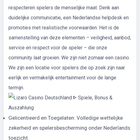
respecteren spelers de menselijke maat. Denk aan
duidelijke communicatie, een Nederlandse helpdesk en
promoties met realistische voorwaarden. Het is de
samenstelling van deze elementen – veiligheid, aanbod,
service en respect voor de speler – die onze
community laat groeien. We zijn niet zomaar een casino.
We zijn een locatie voor spelers die op zoek zijn naar
eerlijk en vermakelijk entertainment voor de lange
termijn.
Gelicentieerd en Toegelaten: Volledige wettelijke
zekerheid en spelersbescherming onder Nederlands
toezicht.