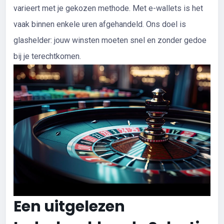
varieert met je gekozen methode. Met e-wallets is het
vaak binnen enkele uren afgehandeld. Ons doel is
glashelder: jouw winsten moeten snel en zonder gedoe
bij je terechtkomen.
Een uitgelezen