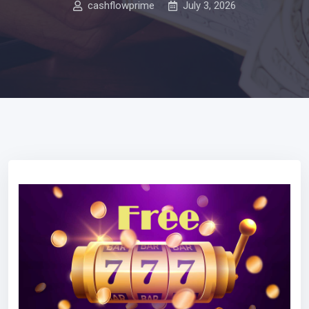
cashflowprime
July 3, 2026