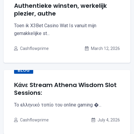
Authentieke winsten, werkelijk
plezier, authe
Toen ik X3Bet Casino Wat Is vanuit mijn
gemakkelijke st...
Cashflowprime
March 12, 2026
BLOG
Κάνε Stream Athena Wisdom Slot
Sessions:
Το ελληνικό τοπίο του online gaming �...
Cashflowprime
July 4, 2026