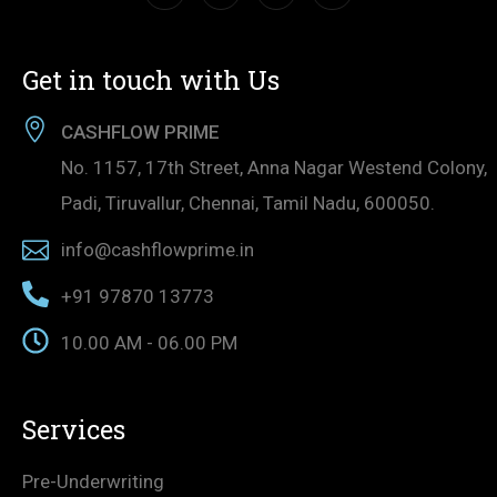
Get in touch with Us
CASHFLOW PRIME
No. 1157, 17th Street, Anna Nagar Westend Colony,
Padi, Tiruvallur, Chennai, Tamil Nadu, 600050.
info@cashflowprime.in
+91 97870 13773
10.00 AM - 06.00 PM
Services
Pre-Underwriting