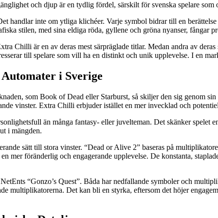
nglighet och djup är en tydlig fördel, särskilt för svenska spelare som of
et handlar inte om ytliga klichéer. Varje symbol bidrar till en berätte
iska stilen, med sina eldiga röda, gyllene och gröna nyanser, fångar pr
Chilli är en av deras mest särpräglade titlar. Medan andra av deras sp
esserar till spelare som vill ha en distinkt och unik upplevelse. I en mar
 Automater i Sverige
naden, som Book of Dead eller Starburst, så skiljer den sig genom sin
e vinster. Extra Chilli erbjuder istället en mer invecklad och potentie
nlighetsfull än många fantasy- eller juvelteman. Det skänker spelet en 
 ut i mängden.
erande sätt till stora vinster. “Dead or Alive 2” baseras på multiplikator
en mer föränderlig och engagerande upplevelse. De konstanta, staplade
pel NetEnts “Gonzo’s Quest”. Båda har nedfallande symboler och multipl
plade multiplikatorerna. Det kan bli en styrka, eftersom det höjer engag