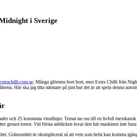
Midnight i Sverige
extrachilli.com.se
. Många glömms bort bort, men Extra Chilli från Night
ilitema. Här ska jag titta närmare på just hur det är att spela denna au
är
er och 25 konstanta vinstlinjer. Temat tar oss till en livfull mexikansk
tter genast tonen. Vid första anblicken lovar den här maskinen inte bara
et. Gränssnittet är okomplicerat så att vem som helst kan komma igång 