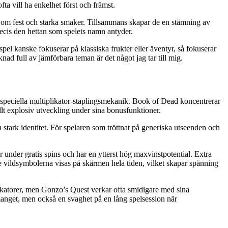
ta vill ha enkelhet först och främst.
lse om fest och starka smaker. Tillsammans skapar de en stämning av
ecis den hettan som spelets namn antyder.
el kanske fokuserar på klassiska frukter eller äventyr, så fokuserar
knad full av jämförbara teman är det något jag tar till mig.
 speciella multiplikator-staplingsmekanik. Book of Dead koncentrerar
llt explosiv utveckling under sina bonusfunktioner.
stark identitet. För spelaren som tröttnat på generiska utseenden och
er under gratis spins och har en ytterst hög maxvinstpotential. Extra
 vildsymbolerna visas på skärmen hela tiden, vilket skapar spänning
ikatorer, men Gonzo’s Quest verkar ofta smidigare med sina
emanget, men också en svaghet på en lång spelsession när