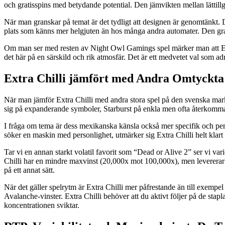
och gratisspins med betydande potential. Den jämvikten mellan lättillgä
När man granskar på temat är det tydligt att designen är genomtänkt. D
plats som känns mer helgjuten än hos många andra automater. Den graf
Om man ser med resten av Night Owl Gamings spel märker man att Extra 
det här på en särskild och rik atmosfär. Det är ett medvetet val som adr
Extra Chilli jämfört med Andra Omtyckta
När man jämför Extra Chilli med andra stora spel på den svenska mark
sig på expanderande symboler, Starburst på enkla men ofta återkommand
I fråga om tema är dess mexikanska känsla också mer specifik och perso
söker en maskin med personlighet, utmärker sig Extra Chilli helt klart
Tar vi en annan starkt volatil favorit som “Dead or Alive 2” ser vi vari
Chilli har en mindre maxvinst (20,000x mot 100,000x), men levererar 
på ett annat sätt.
När det gäller spelrytm är Extra Chilli mer påfrestande än till exem
Avalanche-vinster. Extra Chilli behöver att du aktivt följer på de sta
koncentrationen sviktar.