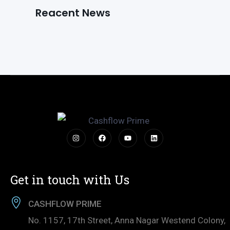
Reacent News
Get in touch with Us
CASHFLOW PRIME
No. 1157, 17th Street, Anna Nagar Westend Colony,