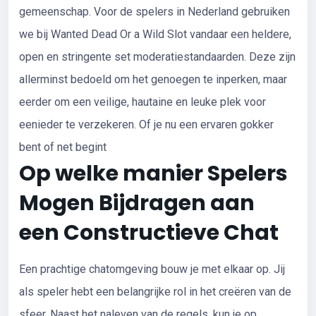
gemeenschap. Voor de spelers in Nederland gebruiken
we bij Wanted Dead Or a Wild Slot vandaar een heldere,
open en stringente set moderatiestandaarden. Deze zijn
allerminst bedoeld om het genoegen te inperken, maar
eerder om een veilige, hautaine en leuke plek voor
eenieder te verzekeren. Of je nu een ervaren gokker
bent of net begint
Op welke manier Spelers
Mogen Bijdragen aan
een Constructieve Chat
Een prachtige chatomgeving bouw je met elkaar op. Jij
als speler hebt een belangrijke rol in het creëren van de
sfeer. Naast het naleven van de regels, kun je op