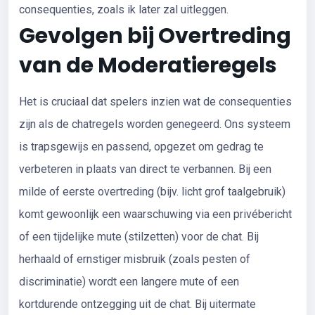
consequenties, zoals ik later zal uitleggen.
Gevolgen bij Overtreding
van de Moderatieregels
Het is cruciaal dat spelers inzien wat de consequenties
zijn als de chatregels worden genegeerd. Ons systeem
is trapsgewijs en passend, opgezet om gedrag te
verbeteren in plaats van direct te verbannen. Bij een
milde of eerste overtreding (bijv. licht grof taalgebruik)
komt gewoonlijk een waarschuwing via een privébericht
of een tijdelijke mute (stilzetten) voor de chat. Bij
herhaald of ernstiger misbruik (zoals pesten of
discriminatie) wordt een langere mute of een
kortdurende ontzegging uit de chat. Bij uitermate