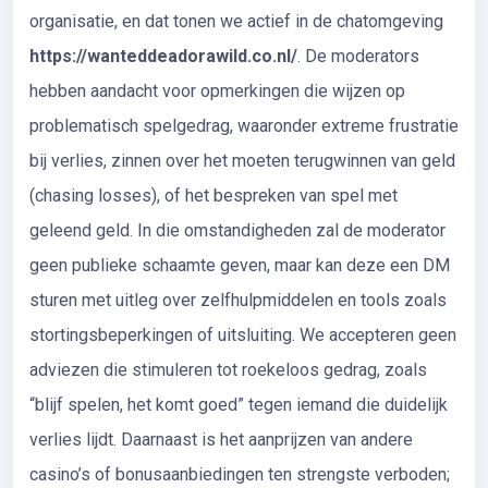
organisatie, en dat tonen we actief in de chatomgeving
https://wanteddeadorawild.co.nl/
. De moderators
hebben aandacht voor opmerkingen die wijzen op
problematisch spelgedrag, waaronder extreme frustratie
bij verlies, zinnen over het moeten terugwinnen van geld
(chasing losses), of het bespreken van spel met
geleend geld. In die omstandigheden zal de moderator
geen publieke schaamte geven, maar kan deze een DM
sturen met uitleg over zelfhulpmiddelen en tools zoals
stortingsbeperkingen of uitsluiting. We accepteren geen
adviezen die stimuleren tot roekeloos gedrag, zoals
“blijf spelen, het komt goed” tegen iemand die duidelijk
verlies lijdt. Daarnaast is het aanprijzen van andere
casino’s of bonusaanbiedingen ten strengste verboden;