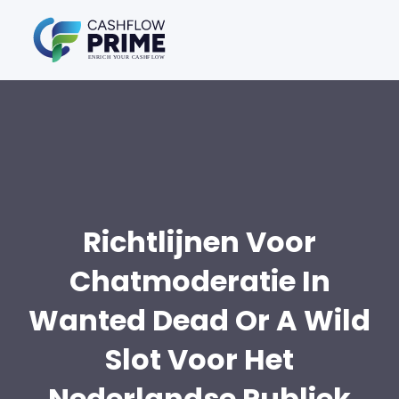
Richtlijnen Voor
Chatmoderatie In
Wanted Dead Or A Wild
Slot Voor Het
Nederlandse Publiek