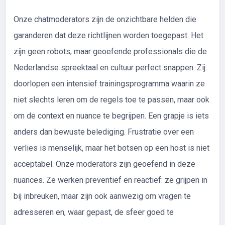
Onze chatmoderators zijn de onzichtbare helden die
garanderen dat deze richtlijnen worden toegepast. Het
zijn geen robots, maar geoefende professionals die de
Nederlandse spreektaal en cultuur perfect snappen. Zij
doorlopen een intensief trainingsprogramma waarin ze
niet slechts leren om de regels toe te passen, maar ook
om de context en nuance te begrijpen. Een grapje is iets
anders dan bewuste belediging. Frustratie over een
verlies is menselijk, maar het botsen op een host is niet
acceptabel. Onze moderators zijn geoefend in deze
nuances. Ze werken preventief en reactief: ze grijpen in
bij inbreuken, maar zijn ook aanwezig om vragen te
adresseren en, waar gepast, de sfeer goed te