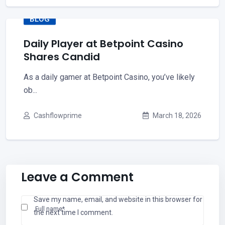
BLOG
Daily Player at Betpoint Casino
Shares Candid
As a daily gamer at Betpoint Casino, you’ve likely
ob...
Cashflowprime
March 18, 2026
Leave a Comment
Save my name, email, and website in this browser for
Full name*
the next time I comment.