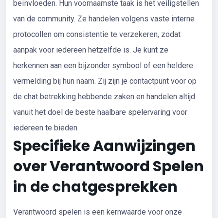
beïnvloeden. Hun voornaamste taak is het veiligstellen
van de community. Ze handelen volgens vaste interne
protocollen om consistentie te verzekeren, zodat
aanpak voor iedereen hetzelfde is. Je kunt ze
herkennen aan een bijzonder symbool of een heldere
vermelding bij hun naam. Zij zijn je contactpunt voor op
de chat betrekking hebbende zaken en handelen altijd
vanuit het doel de beste haalbare spelervaring voor
iedereen te bieden.
Specifieke Aanwijzingen
over Verantwoord Spelen
in de chatgesprekken
Verantwoord spelen is een kernwaarde voor onze