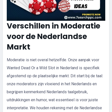
Verschillen in Moderatie
voor de Nederlandse
Markt
Moderatie is niet overal hetzelfde. Onze aanpak voor
Wanted Dead Or a Wild Slot in Nederland is specifiek
afgestemd op de plaatselijke markt. Dit start bij de taal:
onze moderators zijn vloeiend in het Nederlands en
begrijpen kenmerkend Nederlands taalgebruik,
uitdrukkingen en humor, wat essentieel is voor juiste
interpretatie. We houden rekening met de Nederlandse