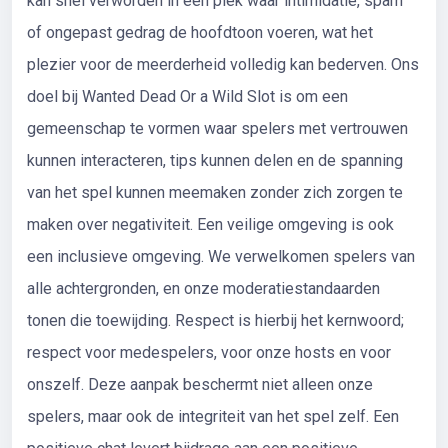
kan snel verworden in een plek waar intimidatie, spam
of ongepast gedrag de hoofdtoon voeren, wat het
plezier voor de meerderheid volledig kan bederven. Ons
doel bij Wanted Dead Or a Wild Slot is om een
gemeenschap te vormen waar spelers met vertrouwen
kunnen interacteren, tips kunnen delen en de spanning
van het spel kunnen meemaken zonder zich zorgen te
maken over negativiteit. Een veilige omgeving is ook
een inclusieve omgeving. We verwelkomen spelers van
alle achtergronden, en onze moderatiestandaarden
tonen die toewijding. Respect is hierbij het kernwoord;
respect voor medespelers, voor onze hosts en voor
onszelf. Deze aanpak beschermt niet alleen onze
spelers, maar ook de integriteit van het spel zelf. Een