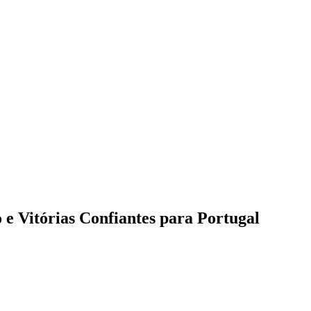
e Vitórias Confiantes para Portugal