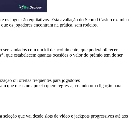
 e os jogos são equitativos. Esta avaliação do Scored Casino examina
 o que os jogadores encontram na prática, sem rodeios.
o ser saudados com um kit de acolhimento, que poderá oferecer
ts*, que estabelecem quantas ocasiões o valor do prémio tem de ser
ização ou ofertas frequentes para jogadores
am que o casino aprecia quem regressa, criando uma ligação para
 seleção que vai desde slots de vídeo e jackpots progressivos até aos