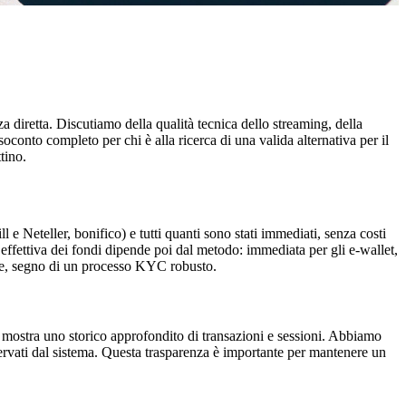
a diretta. Discutiamo della qualità tecnica dello streaming, della
oconto completo per chi è alla ricerca di una valida alternativa per il
tino.
 Neteller, bonifico) e tutti quanti sono stati immediati, senza costi
e effettiva dei fondi dipende poi dal metodo: immediata per gli e-wallet,
iale, segno di un processo KYC robusto.
t mostra uno storico approfondito di transazioni e sessioni. Abbiamo
sservati dal sistema. Questa trasparenza è importante per mantenere un