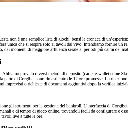
esta non è una semplice lista di giochi, bensì la cronaca di un’esperienz
ra unica che si respira solo ai tavoli dal vivo. Intendiamo fornire un res
to, dai momenti di maggiore affluenza serale ai periodi più calmi del mat
i
bbiamo provato diversi metodi di deposito (carte, e-wallet come Skrill e
e da parte di Corgibet sono rimasti entro le 12 ore promesse. La ricezion
emi imprevisti o richieste di documenti aggiuntivi dopo la verifica iniz
one gli strumenti per la gestione del bankroll. L’interfaccia di Corgibe
timanali e di tempo di gioco online, trovandoli facili da configurare e o
voli live a tutte le ore.