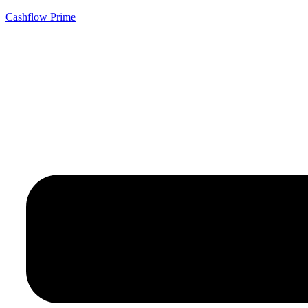
Cashflow Prime
Menu