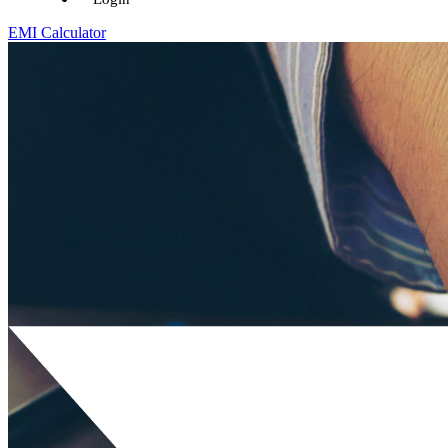
EMI Calculator