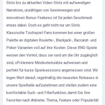
Slots bis zu aktuellen Video-Slots mit aufwendigen
Narrativen, unzähligen von Gewinnwegen und
innovativen Bonus-Features ist für jeden Geschmack
etwas dabei. Doch es geht nicht nur um Slots.
Klassische Tischspiel-Fans kommen bei einer großen
Palette an digitalen Roulette-, Blackjack-, Baccarat- und
Poker-Varianten voll auf ihre Kosten. Diese RNG-Spiele
weisen den Vorteil, dass sie rund um die Uhr zugänglich
sind, oft kleinere Mindesteinsätze aufweisen und
perfekt für kurze Spielesessions angemessen sind. Wir
legen Wert darauf, regelmäßig die neuesten Releases in
unsere Spielhalle aufzunehmen und stellen zudem eine
komfortable Such- und Filterfunktion, damit Sie Ihre
Favoriten nach Anbieter, Thema, Feature oder Popularität