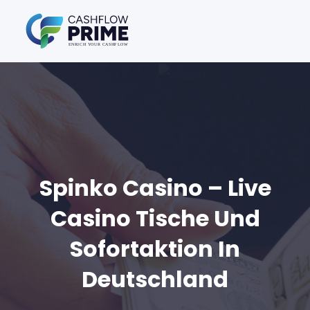
Spinko Casino – Live
Casino Tische Und
Sofortaktion In
Deutschland