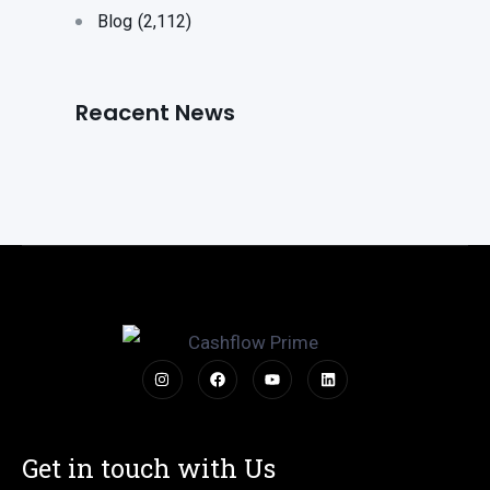
Blog
(2,112)
Reacent News
Get in touch with Us