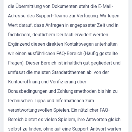
die Übermittlung von Dokumenten steht die E-Mail-
Adresse des Support-Teams zur Verfügung. Wir legen
Wert darauf, dass Anfragen in angepasster Zeit und in
fachlichem, deutlichem Deutsch erwidert werden.
Ergänzend diesen direkten Kontaktwegen unterhalten
wir einen ausführlichen FAQ-Bereich (Häufig gestellte
Fragen). Dieser Bereich ist inhaltlich gut gegliedert und
umfasst die meisten Standardthemen ab: von der
Kontoeröffnung und Verifizierung über
Bonusbedingungen und Zahlungsmethoden bis hin zu
technischen Tipps und Informationen zum
verantwortungsvollen Spielen. Ein nützlicher FAQ-
Bereich bietet es vielen Spielern, ihre Antworten gleich
selbst zu finden, ohne auf eine Support-Antwort warten