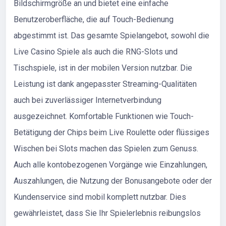
Bildschirmgröße an und bietet eine einfache
Benutzeroberfläche, die auf Touch-Bedienung
abgestimmt ist. Das gesamte Spielangebot, sowohl die
Live Casino Spiele als auch die RNG-Slots und
Tischspiele, ist in der mobilen Version nutzbar. Die
Leistung ist dank angepasster Streaming-Qualitäten
auch bei zuverlässiger Internetverbindung
ausgezeichnet. Komfortable Funktionen wie Touch-
Betätigung der Chips beim Live Roulette oder flüssiges
Wischen bei Slots machen das Spielen zum Genuss.
Auch alle kontobezogenen
Vorgänge
wie Einzahlungen,
Auszahlungen, die Nutzung der Bonusangebote oder der
Kundenservice sind mobil komplett nutzbar. Dies
gewährleistet, dass Sie Ihr Spielerlebnis reibungslos