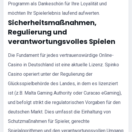
Programm als Dankeschön für Ihre Loyalität und
möchten Ihr Spielerlebnis laufend aufwerten.
Sicherheitsmaßnahmen,
Regulierung und
verantwortungsvolles Spielen
Die Fundament für jedes vertrauenswürdige Online-
Casino in Deutschland ist eine aktuelle Lizenz. Spinko
Casino operiert unter der Regulierung der
Glücksspielbehörde des Landes, in dem es lizenziert
ist (z.B. Malta Gaming Authority oder Curacao eGaming),
und befolgt strikt die regulatorischen Vorgaben für den
deutschen Markt. Dies umfasst die Einhaltung von
Schutzmaßnahmen für Spieler, gerechte
Spielalgorithmen und den verantwortungsvollen Umgang