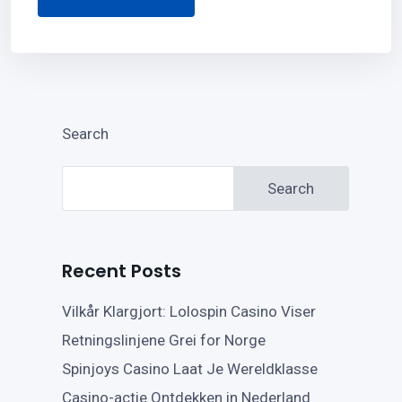
Search
Search
Recent Posts
Vilkår Klargjort: Lolospin Casino Viser
Retningslinjene Grei for Norge
Spinjoys Casino Laat Je Wereldklasse
Casino-actie Ontdekken in Nederland