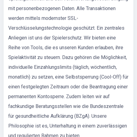
mit personenbezogenen Daten. Alle Transaktionen
werden mittels modernster SSL-
Verschlüsselungstechnologie geschützt. Ein zentrales
Anliegen ist uns der Spielerschutz. Wir bieten eine
Reihe von Tools, die es unseren Kunden erlauben, ihre
Spielaktivität zu steuern. Dazu gehören die Möglichkeit,
individuelle Einzahlungslimits (täglich, wöchentlich,
monatlich) zu setzen, eine Selbstsperrung (Cool-Off) für
einen festgelegten Zeitraum oder die Beantragung einer
permanenten Kontosperre. Zudem leiten wir auf
fachkundige Beratungsstellen wie die Bundeszentrale
für gesundheitliche Aufklärung (BZgA). Unsere
Philosophie ist es, Unterhaltung in einem zuverlässigen
und regulierten Rahmen zu bieten.