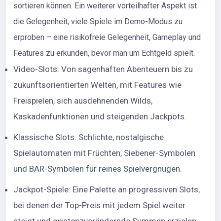
sortieren können. Ein weiterer vorteilhafter Aspekt ist
die Gelegenheit, viele Spiele im Demo-Modus zu
erproben – eine risikofreie Gelegenheit, Gameplay und
Features zu erkunden, bevor man um Echtgeld spielt.
Video-Slots: Von sagenhaften Abenteuern bis zu
zukunftsorientierten Welten, mit Features wie
Freispielen, sich ausdehnenden Wilds,
Kaskadenfunktionen und steigenden Jackpots.
Klassische Slots: Schlichte, nostalgische
Spielautomaten mit Früchten, Siebener-Symbolen
und BAR-Symbolen für reines Spielvergnügen.
Jackpot-Spiele: Eine Palette an progressiven Slots,
bei denen der Top-Preis mit jedem Spiel weiter