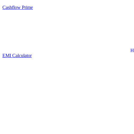
Cashflow Prime
H
EMI Calculator