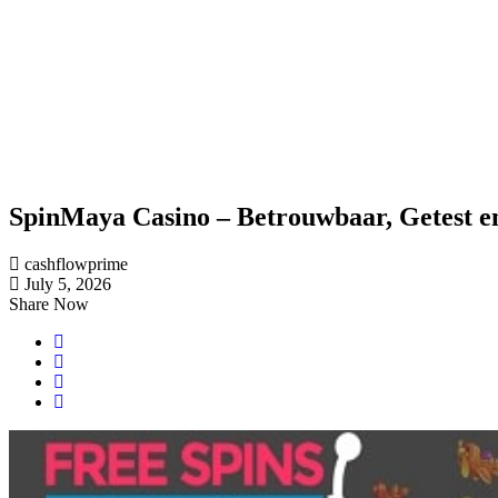
SpinMaya Casino – Betrouwbaar, Getest 
cashflowprime
July 5, 2026
Share Now