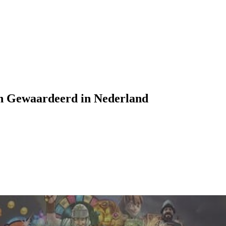
en Gewaardeerd in Nederland