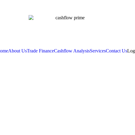
ome
About Us
Trade Finance
Cashflow Analysis
Services
Contact Us
Log