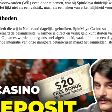
m de voorwaarden (WR) even door te nemen, wat bij SpinMaya duidelijk wo
lijkt niet als een valstrik, maar als een teken van erkentelijkheid voor j
ethoden
biedt die wij in Nederland dagelijks gebruiken. SpinMaya Casino snapt d
eraard de belangrijkste, waarmee je direct en veilig geld kunt storten 
. Opnames worden doorgaans snel afgehandeld, vaak al binnen een dag. 
eiende integratie van onze gangbare betaalwijzen maakt het aanmelden, s