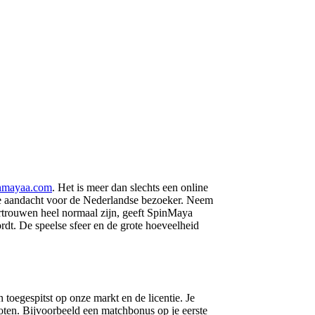
pinmayaa.com
. Het is meer dan slechts een online
 de aandacht voor de Nederlandse bezoeker. Neem
ertrouwen heel normaal zijn, geeft SpinMaya
rdt. De speelse sfeer en de grote hoeveelheid
toegespitst op onze markt en de licentie. Je
roten. Bijvoorbeeld een matchbonus op je eerste