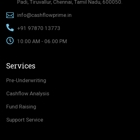
Padi, Tiruvallur, Chennai, Tamil Nadu, 600050.
info@cashflowprime.in
+91 97870 13773
10.00 AM - 06.00 PM
Services
Pre-Underwriting
Cashflow Analysis
Fund Raising
Support Service