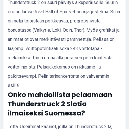
Thunderstruck 2 on suuri päivitys alkuperäiselle. Suurin
ero on luova Great Hall of Spins -bonusjärjestelmä. Siinä
on neljä toisistaan poikkeavaa, progressiivista
bonustasoa (Valkyrie, Loki, Odin, Thor). Myös grafiikat ja
animaatiot ovat merkittävästi parannettuja. Pelissä on
laajempi voittopotentiaali sekä 243 voittotapa -
mekaniikka. Tämä eroaa alkuperäisen pelin kiinteistä
voittolinjoista. Pelaajakokemus on rikkaampi ja
palkitsevampi. Pelin tarinankerronta on vahvemmin
esillä.
Onko mahdollista pelaamaan
Thunderstruck 2 Slotia
ilmaiseksi Suomessa?
Totta. Useimmat kasinot, joilla on Thunderstruck 2:ta,