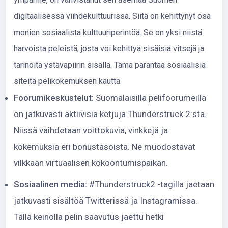
digitaalisessa viihdekulttuurissa. Siitä on kehittynyt osa
monien sosiaalista kulttuuriperintöä. Se on yksi niistä
harvoista peleistä, josta voi kehittyä sisäisiä vitsejä ja
tarinoita ystäväpiirin sisällä. Tämä parantaa sosiaalisia
siteitä pelikokemuksen kautta.
Foorumikeskustelut:
Suomalaisilla pelifoorumeilla
on jatkuvasti aktiivisia ketjuja Thunderstruck 2:sta.
Niissä vaihdetaan voittokuvia, vinkkejä ja
kokemuksia eri bonustasoista. Ne muodostavat
vilkkaan virtuaalisen kokoontumispaikan.
Sosiaalinen media:
#Thunderstruck2 -tagilla jaetaan
jatkuvasti sisältöä Twitterissä ja Instagramissa.
Tällä keinolla pelin saavutus jaettu hetki