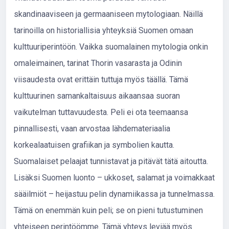
skandinaaviseen ja germaaniseen mytologiaan. Näillä
tarinoilla on historiallisia yhteyksiä Suomen omaan
kulttuuriperintöön. Vaikka suomalainen mytologia onkin
omaleimainen, tarinat Thorin vasarasta ja Odinin
viisaudesta ovat erittäin tuttuja myös täällä. Tämä
kulttuurinen samankaltaisuus aikaansaa suoran
vaikutelman tuttavuudesta. Peli ei ota teemaansa
pinnallisesti, vaan arvostaa lähdemateriaalia
korkealaatuisen grafiikan ja symbolien kautta.
Suomalaiset pelaajat tunnistavat ja pitävät tätä aitoutta.
Lisäksi Suomen luonto – ukkoset, salamat ja voimakkaat
sääilmiöt – heijastuu pelin dynamiikassa ja tunnelmassa.
Tämä on enemmän kuin peli; se on pieni tutustuminen
yhteiseen perintöömme. Tämä yhteys leviää myös