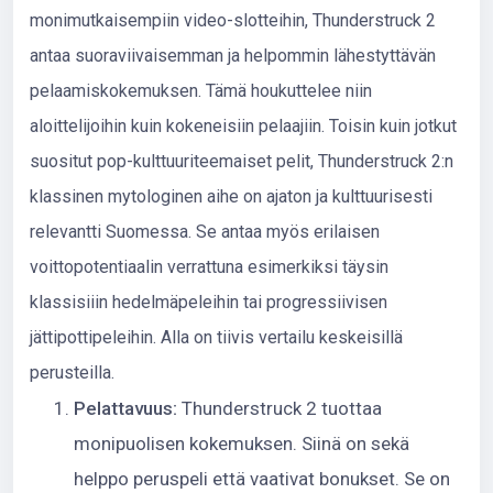
monimutkaisempiin video-slotteihin, Thunderstruck 2
antaa suoraviivaisemman ja helpommin lähestyttävän
pelaamiskokemuksen. Tämä houkuttelee niin
aloittelijoihin kuin kokeneisiin pelaajiin. Toisin kuin jotkut
suositut pop-kulttuuriteemaiset pelit, Thunderstruck 2:n
klassinen mytologinen aihe on ajaton ja kulttuurisesti
relevantti Suomessa. Se antaa myös erilaisen
voittopotentiaalin verrattuna esimerkiksi täysin
klassisiiin hedelmäpeleihin tai progressiivisen
jättipottipeleihin. Alla on tiivis vertailu keskeisillä
perusteilla.
Pelattavuus:
Thunderstruck 2 tuottaa
monipuolisen kokemuksen. Siinä on sekä
helppo peruspeli että vaativat bonukset. Se on