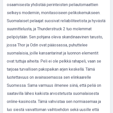
osaamisesta yhdistää perinteisten peliautomaattien
selkeys moderniin, monitasoiseen pelikokemukseen.
Suomalaiset pelaajat suosivat reliabiliteetista ja hyvästä
suunnittelusta, ja Thunderstruck 2 tuo molemmat
pelipöytään. Sen pohjana oleva skandinaavinen tarusto,
jossa Thor ja Odin ovat pääosassa, puhuttelee
suomalaisia, joille kansantarinat ja luonnon elementit
ovat tuttuja aiheita. Peli ei ole pelkkä rahapeli, vaan se
tarjoaa turvallisen pakopaikan arjen keskellä. Tämä
luotettavuus on avainasemassa sen elinkaarelle
Suomessa. Sama varmuus ilmenee siinä, että peliä on
saatavilla lähes kaikista arvostetusta suomalaisesta
online-kasinosta. Tämä vahvistaa sen normiasemaa ja
luo siestä vaivattoman vaihtoehdon sekä uusille että