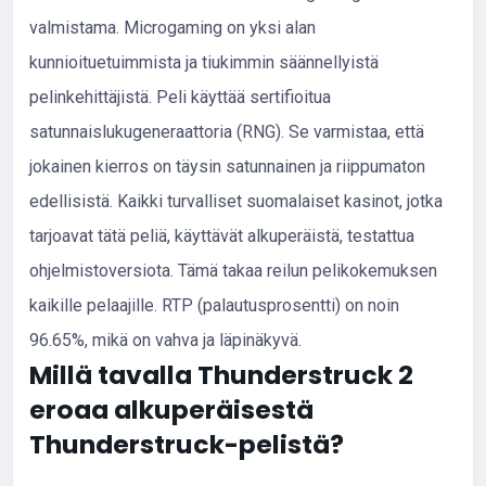
valmistama. Microgaming on yksi alan
kunnioituetuimmista ja tiukimmin säännellyistä
pelinkehittäjistä. Peli käyttää sertifioitua
satunnaislukugeneraattoria (RNG). Se varmistaa, että
jokainen kierros on täysin satunnainen ja riippumaton
edellisistä. Kaikki turvalliset suomalaiset kasinot, jotka
tarjoavat tätä peliä, käyttävät alkuperäistä, testattua
ohjelmistoversiota. Tämä takaa reilun pelikokemuksen
kaikille pelaajille. RTP (palautusprosentti) on noin
96.65%, mikä on vahva ja läpinäkyvä.
Millä tavalla Thunderstruck 2
eroaa alkuperäisestä
Thunderstruck-pelistä?