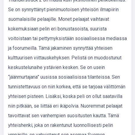
Se on synnyttänyt pienimuotoisen yhteisön ilmapiirin
suomalaisille pelaajille. Monet pelaajat vaihtavat
kokemuksiaan pelin eri bonustasoista, suurista
voitoistaan tai pettymyksistään sosiaalisessa mediassa
ja foorumeilla. Tämä jakaminen synnyttää yhteisen
kulttuurisen viittauskehyksen. Pelistä on muodostunut
keskustelunaihe ystävien kesken. Se on usein
“jäänmurtajana” uusissa sosiaalisissa tilanteissa. Sen
tunnistettavuus on niin korkea, että se tarjoaa välittömän
yhteisen pisteen. Lisäksi, koska peli on ollut saatavilla
niin pitkään, se liittää eri ikäpolvia. Nuoremmat pelaajat
tavoittavat sen vanhempien suositusten kautta. Tämä
yhteishenki, joka on rakentunut luonnollisesti pelin
ympärille, on vahvistanut sen asemaa Suomen