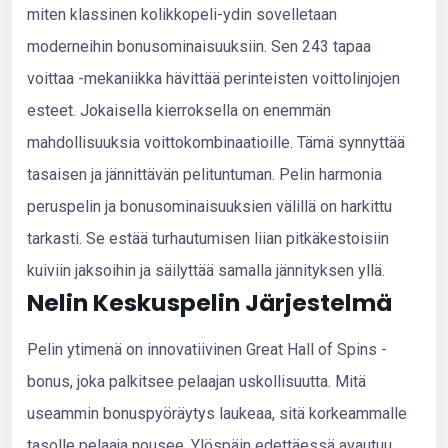
miten klassinen kolikkopeli-ydin sovelletaan
moderneihin bonusominaisuuksiin. Sen 243 tapaa
voittaa -mekaniikka hävittää perinteisten voittolinjojen
esteet. Jokaisella kierroksella on enemmän
mahdollisuuksia voittokombinaatioille. Tämä synnyttää
tasaisen ja jännittävän pelituntuman. Pelin harmonia
peruspelin ja bonusominaisuuksien välillä on harkittu
tarkasti. Se estää turhautumisen liian pitkäkestoisiin
kuiviin jaksoihin ja säilyttää samalla jännityksen yllä.
Nelin Keskuspelin Järjestelmä
Pelin ytimenä on innovatiivinen Great Hall of Spins -
bonus, joka palkitsee pelaajan uskollisuutta. Mitä
useammin bonuspyöräytys laukeaa, sitä korkeammalle
tasolle pelaaja nousee. Ylöspäin edettäessä avautuu