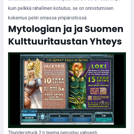
kuin pelkkä rahallinen kotiutus; se on onnistumisen
kokemus pelin omassa ympäristössä.
Mytologian ja ja Suomen
Kulttuuritaustan Yhteys
Thunderstruck 2:n teema perustuu vahvasti