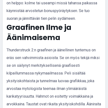
on helppo: kolme tai useampi missä tahansa paikassa
käynnistää arvostetun bonuspyöräytyksen. Se tuo
suoran ja jännittävän tien pelin sydämeen.
Graafinen Ilme ja
Äänimaisema
Thunderstruck 2:n graafinen ja äänellinen tuntemus on
eräs sen vahvimmista asioista. Se on myös tekijä miksi
se on säilynyt merkityksellisenä graafisesti
kilpaillummassa nykymaailmassa. Peli sisältää
yksityiskohtaista ja tunnelmaa luovaa grafiikkaa, joka
arvostaa mytologista teemaa ilman ylimääräistä
karikatyyrisuutta. Hahmot on esitetty voimakkaina ja
arvokkaina. Taustat ovat rikaita yksityiskohdilla. Ääniraita