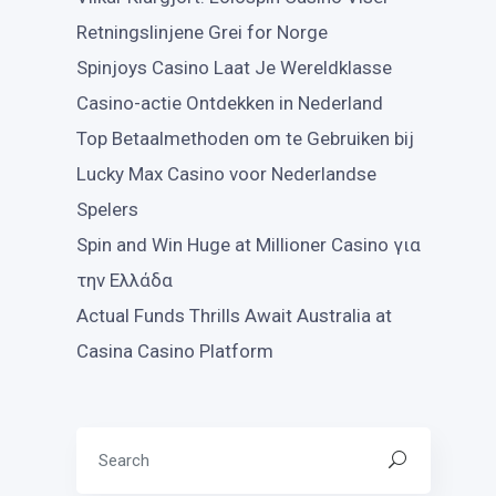
Retningslinjene Grei for Norge
Spinjoys Casino Laat Je Wereldklasse
Casino-actie Ontdekken in Nederland
Top Betaalmethoden om te Gebruiken bij
Lucky Max Casino voor Nederlandse
Spelers
Spin and Win Huge at Millioner Casino για
την Ελλάδα
Actual Funds Thrills Await Australia at
Casina Casino Platform