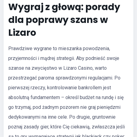
Wygraj z głową: porady
dla poprawy szans w
Lizaro
Prawdziwe wygrane to mieszanka powodzenia,
przyjemności i mądrej strategii. Aby podnieść swoje
szanse na zwycięstwo w Lizaro Casino, warto
przestrzegać paroma sprawdzonymi regulacjami. Po
pierwszej rzeczy, kontrolowanie bankrollem jest
absolutną fundamentem – określ budżet na rundę i się
go trzymaj, pod żadnym pozorem nie graj pieniędzmi
dedykowanymi na inne cele. Po drugie, gruntownie
poznaj zasady gier, które Cię ciekawią, zwłaszcza jeśli
są to gry wymagające strategii jak blackjack czy poker;