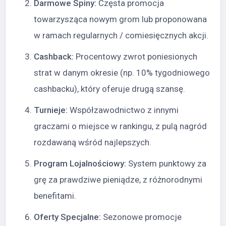
Darmowe Spiny:
Częsta promocja
towarzysząca nowym grom lub proponowana
w ramach regularnych / comiesięcznych akcji.
Cashback:
Procentowy zwrot poniesionych
strat w danym okresie (np. 10% tygodniowego
cashbacku), który oferuje drugą szansę.
Turnieje:
Współzawodnictwo z innymi
graczami o miejsce w rankingu, z pulą nagród
rozdawaną wśród najlepszych.
Program Lojalnościowy:
System punktowy za
grę za prawdziwe pieniądze, z różnorodnymi
benefitami.
Oferty Specjalne:
Sezonowe promocje