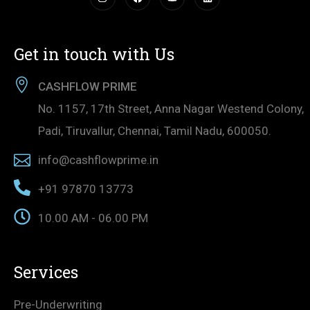
Get in touch with Us
CASHFLOW PRIME
No. 1157, 17th Street, Anna Nagar Westend Colony,
Padi, Tiruvallur, Chennai, Tamil Nadu, 600050.
info@cashflowprime.in
+91 97870 13773
10.00 AM - 06.00 PM
Services
Pre-Underwriting