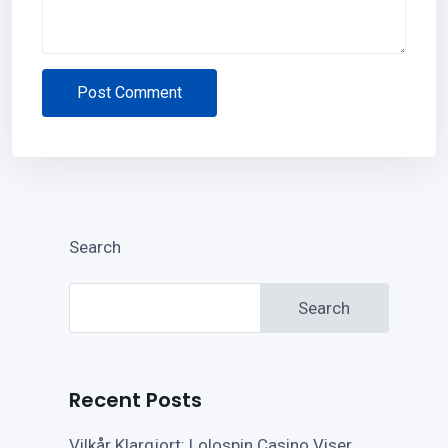
Post Comment
Search
Search
Recent Posts
Vilkår Klargjort: Lolospin Casino Viser