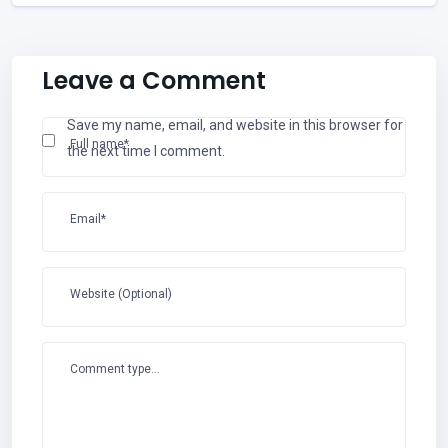
Leave a Comment
Save my name, email, and website in this browser for
Full name*
the next time I comment.
Email*
Website (Optional)
Comment type...