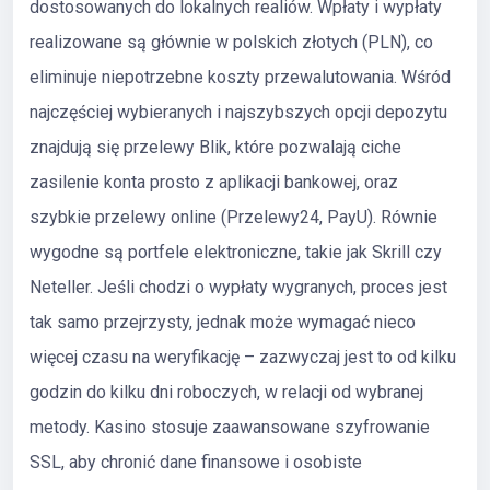
dostosowanych do lokalnych realiów. Wpłaty i wypłaty
realizowane są głównie w polskich złotych (PLN), co
eliminuje niepotrzebne koszty przewalutowania. Wśród
najczęściej wybieranych i najszybszych opcji depozytu
znajdują się przelewy Blik, które pozwalają ciche
zasilenie konta prosto z aplikacji bankowej, oraz
szybkie przelewy online (Przelewy24, PayU). Równie
wygodne są portfele elektroniczne, takie jak Skrill czy
Neteller. Jeśli chodzi o wypłaty wygranych, proces jest
tak samo przejrzysty, jednak może wymagać nieco
więcej czasu na weryfikację – zazwyczaj jest to od kilku
godzin do kilku dni roboczych, w relacji od wybranej
metody. Kasino stosuje zaawansowane szyfrowanie
SSL, aby chronić dane finansowe i osobiste