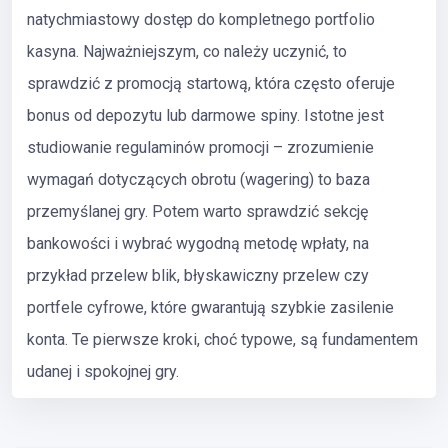
natychmiastowy dostęp do kompletnego portfolio
kasyna. Najważniejszym, co należy uczynić, to
sprawdzić z promocją startową, która często oferuje
bonus od depozytu lub darmowe spiny. Istotne jest
studiowanie regulaminów promocji – zrozumienie
wymagań dotyczących obrotu (wagering) to baza
przemyślanej gry. Potem warto sprawdzić sekcję
bankowości i wybrać wygodną metodę wpłaty, na
przykład przelew blik, błyskawiczny przelew czy
portfele cyfrowe, które gwarantują szybkie zasilenie
konta. Te pierwsze kroki, choć typowe, są fundamentem
udanej i spokojnej gry.