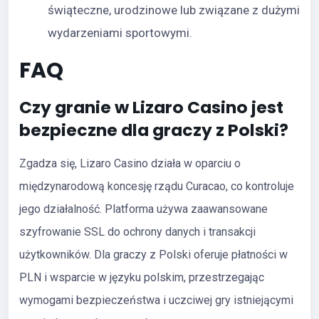
świąteczne, urodzinowe lub związane z dużymi
wydarzeniami sportowymi.
FAQ
Czy granie w Lizaro Casino jest
bezpieczne dla graczy z Polski?
Zgadza się, Lizaro Casino działa w oparciu o
międzynarodową koncesję rządu Curacao, co kontroluje
jego działalność. Platforma używa zaawansowane
szyfrowanie SSL do ochrony danych i transakcji
użytkowników. Dla graczy z Polski oferuje płatności w
PLN i wsparcie w języku polskim, przestrzegając
wymogami bezpieczeństwa i uczciwej gry istniejącymi