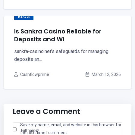
BLOG
Is Sankra Casino Reliable for
Deposits and Wi
sankra-casino.net's safeguards for managing
deposits an...
Cashflowprime
March 12, 2026
Leave a Comment
Save my name, email, and website in this browser for
Full name*
the next time I comment.