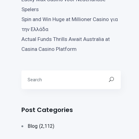
Spelers
Spin and Win Huge at Millioner Casino για
την Ελλάδα
Actual Funds Thrills Await Australia at
Casina Casino Platform
Post Categories
Blog
(2,112)