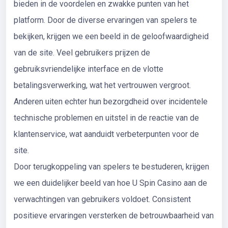
bieden in de voordelen en zwakke punten van het
platform. Door de diverse ervaringen van spelers te
bekijken, krijgen we een beeld in de geloofwaardigheid
van de site. Veel gebruikers prijzen de
gebruiksvriendelijke interface en de vlotte
betalingsverwerking, wat het vertrouwen vergroot.
Anderen uiten echter hun bezorgdheid over incidentele
technische problemen en uitstel in de reactie van de
klantenservice, wat aanduidt verbeterpunten voor de
site.
Door terugkoppeling van spelers te bestuderen, krijgen
we een duidelijker beeld van hoe U Spin Casino aan de
verwachtingen van gebruikers voldoet. Consistent
positieve ervaringen versterken de betrouwbaarheid van