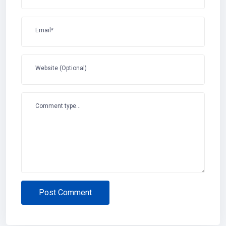
Email*
Website (Optional)
Comment type...
Post Comment