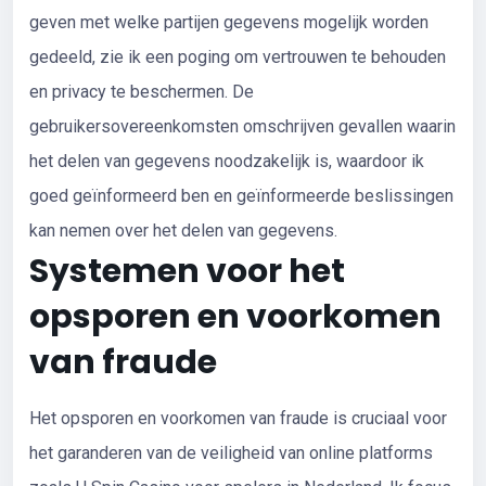
geven met welke partijen gegevens mogelijk worden
gedeeld, zie ik een poging om vertrouwen te behouden
en privacy te beschermen. De
gebruikersovereenkomsten omschrijven gevallen waarin
het delen van gegevens noodzakelijk is, waardoor ik
goed geïnformeerd ben en geïnformeerde beslissingen
kan nemen over het delen van gegevens.
Systemen voor het
opsporen en voorkomen
van fraude
Het opsporen en voorkomen van fraude is cruciaal voor
het garanderen van de veiligheid van online platforms