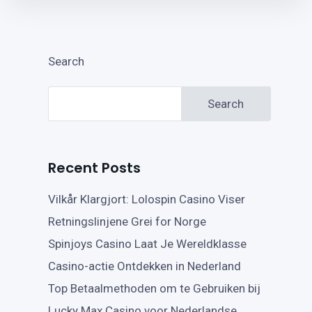
Search
Search
Recent Posts
Vilkår Klargjort: Lolospin Casino Viser
Retningslinjene Grei for Norge
Spinjoys Casino Laat Je Wereldklasse
Casino-actie Ontdekken in Nederland
Top Betaalmethoden om te Gebruiken bij
Lucky Max Casino voor Nederlandse