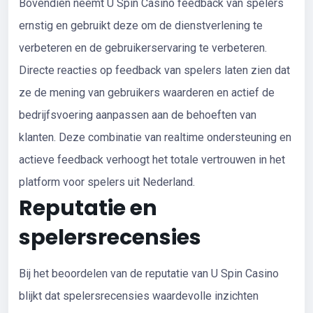
Bovendien neemt U Spin Casino feedback van spelers
ernstig en gebruikt deze om de dienstverlening te
verbeteren en de gebruikerservaring te verbeteren.
Directe reacties op feedback van spelers laten zien dat
ze de mening van gebruikers waarderen en actief de
bedrijfsvoering aanpassen aan de behoeften van
klanten. Deze combinatie van realtime ondersteuning en
actieve feedback verhoogt het totale vertrouwen in het
platform voor spelers uit Nederland.
Reputatie en
spelersrecensies
Bij het beoordelen van de reputatie van U Spin Casino
blijkt dat spelersrecensies waardevolle inzichten