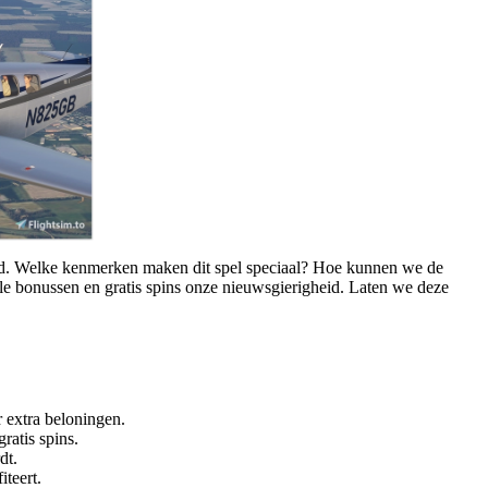
nd. Welke kenmerken maken dit spel speciaal? Hoe kunnen we de
e bonussen en gratis spins onze nieuwsgierigheid. Laten we deze
 extra beloningen.
atis spins.
dt.
iteert.