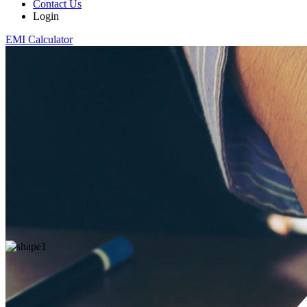
Contact Us
Login
EMI Calculator