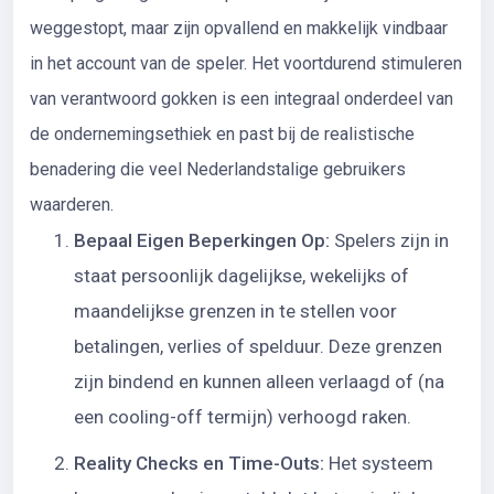
weggestopt, maar zijn opvallend en makkelijk vindbaar
in het account van de speler. Het voortdurend stimuleren
van verantwoord gokken is een integraal onderdeel van
de ondernemingsethiek en past bij de realistische
benadering die veel Nederlandstalige gebruikers
waarderen.
Bepaal Eigen Beperkingen Op:
Spelers zijn in
staat persoonlijk dagelijkse, wekelijks of
maandelijkse grenzen in te stellen voor
betalingen, verlies of spelduur. Deze grenzen
zijn bindend en kunnen alleen verlaagd of (na
een cooling-off termijn) verhoogd raken.
Reality Checks en Time-Outs:
Het systeem