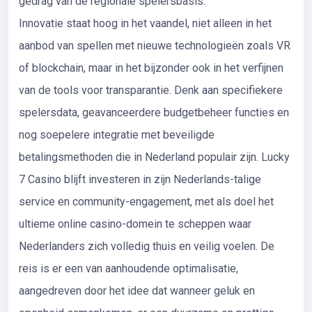
gedrag van de regionale spelersbasis.
Innovatie staat hoog in het vaandel, niet alleen in het
aanbod van spellen met nieuwe technologieën zoals VR
of blockchain, maar in het bijzonder ook in het verfijnen
van de tools voor transparantie. Denk aan specifiekere
spelersdata, geavanceerdere budgetbeheer functies en
nog soepelere integratie met beveiligde
betalingsmethoden die in Nederland populair zijn. Lucky
7 Casino blijft investeren in zijn Nederlands-talige
service en community-engagement, met als doel het
ultieme online casino-domein te scheppen waar
Nederlanders zich volledig thuis en veilig voelen. De
reis is er een van aanhoudende optimalisatie,
aangedreven door het idee dat wanneer geluk en