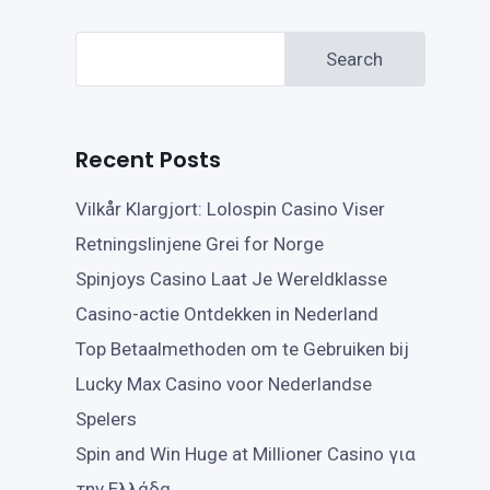
Search
Recent Posts
Vilkår Klargjort: Lolospin Casino Viser
Retningslinjene Grei for Norge
Spinjoys Casino Laat Je Wereldklasse
Casino-actie Ontdekken in Nederland
Top Betaalmethoden om te Gebruiken bij
Lucky Max Casino voor Nederlandse
Spelers
Spin and Win Huge at Millioner Casino για
την Ελλάδα