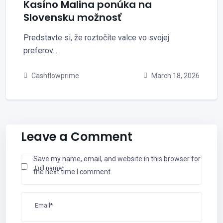
Kasíno Malina ponúka na
Slovensku možnosť
Predstavte si, že roztočíte valce vo svojej
preferov...
Cashflowprime
March 18, 2026
Leave a Comment
Save my name, email, and website in this browser for
Full name*
the next time I comment.
Email*