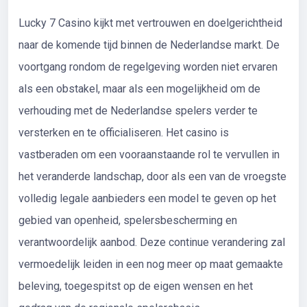
Lucky 7 Casino kijkt met vertrouwen en doelgerichtheid
naar de komende tijd binnen de Nederlandse markt. De
voortgang rondom de regelgeving worden niet ervaren
als een obstakel, maar als een mogelijkheid om de
verhouding met de Nederlandse spelers verder te
versterken en te officialiseren. Het casino is
vastberaden om een vooraanstaande rol te vervullen in
het veranderde landschap, door als een van de vroegste
volledig legale aanbieders een model te geven op het
gebied van openheid, spelersbescherming en
verantwoordelijk aanbod. Deze continue verandering zal
vermoedelijk leiden in een nog meer op maat gemaakte
beleving, toegespitst op de eigen wensen en het