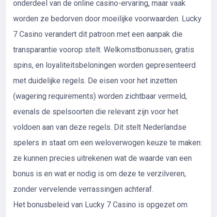
onderdeel van de online casino-ervaring, maar vaak
worden ze bedorven door moeilijke voorwaarden. Lucky
7 Casino verandert dit patroon met een aanpak die
transparantie voorop stelt. Welkomstbonussen, gratis
spins, en loyaliteitsbeloningen worden gepresenteerd
met duidelijke regels. De eisen voor het inzetten
(wagering requirements) worden zichtbaar vermeld,
evenals de spelsoorten die relevant zijn voor het
voldoen aan van deze regels. Dit stelt Nederlandse
spelers in staat om een weloverwogen keuze te maken:
ze kunnen precies uitrekenen wat de waarde van een
bonus is en wat er nodig is om deze te verzilveren,
zonder vervelende verrassingen achteraf.
Het bonusbeleid van Lucky 7 Casino is opgezet om