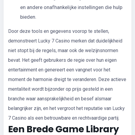
en andere onafhankelijke instellingen die hulp
bieden.
Door deze tools en gegevens voorop te stellen,
demonstreert Lucky 7 Casino merken dat duidelijkheid
niet stopt bij de regels, maar ook de welzijnsnormen
bevat. Het geeft gebruikers de regie over hun eigen
entertainment en genereert een vangnet voor het
moment de harmonie dreigt te veranderen. Deze actieve
mentaliteit wordt bijzonder op prijs gesteld in een
branche waar aansprakelijkheid en besef alsmaar
belangrijker zijn, en het vergroot het reputatie van Lucky
7 Casino als een betrouwbare en rechtvaardige partij.
Een Brede Game Library