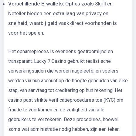
Verschillende E-wallets:
Opties zoals Skrill en
Neteller bieden een extra laag van privacy en
snelheid, waarbij geld vaak direct voorhanden is
voor het spelen.
Het opnameproces is eveneens gestroomlijnd en
transparant. Lucky 7 Casino gebruikt realistische
verwerkingstijden die worden nageleefd, en spelers
worden via hun account op de hoogte gehouden van elke
stap, van aanvraag tot creditering op hun rekening. Het
casino past strikte verificatieprocedures toe (KYC) om
fraude te voorkomen en de veiligheid van alle
gebruikers te verzekeren. Deze procedures, hoewel
soms wat administratie nodig hebben, zijn een teken