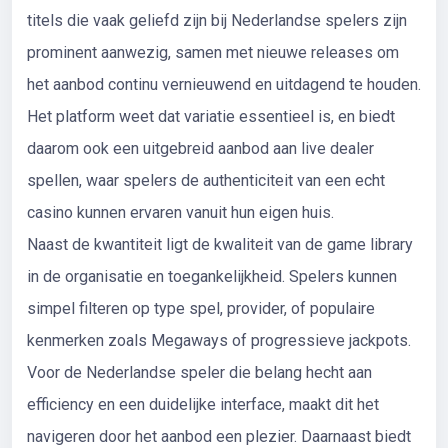
titels die vaak geliefd zijn bij Nederlandse spelers zijn
prominent aanwezig, samen met nieuwe releases om
het aanbod continu vernieuwend en uitdagend te houden.
Het platform weet dat variatie essentieel is, en biedt
daarom ook een uitgebreid aanbod aan live dealer
spellen, waar spelers de authenticiteit van een echt
casino kunnen ervaren vanuit hun eigen huis.
Naast de kwantiteit ligt de kwaliteit van de game library
in de organisatie en toegankelijkheid. Spelers kunnen
simpel filteren op type spel, provider, of populaire
kenmerken zoals Megaways of progressieve jackpots.
Voor de Nederlandse speler die belang hecht aan
efficiency en een duidelijke interface, maakt dit het
navigeren door het aanbod een plezier. Daarnaast biedt