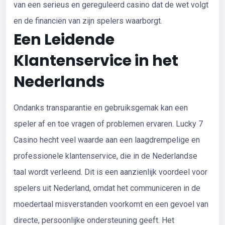
van een serieus en gereguleerd casino dat de wet volgt
en de financiën van zijn spelers waarborgt.
Een Leidende
Klantenservice in het
Nederlands
Ondanks transparantie en gebruiksgemak kan een
speler af en toe vragen of problemen ervaren. Lucky 7
Casino hecht veel waarde aan een laagdrempelige en
professionele klantenservice, die in de Nederlandse
taal wordt verleend. Dit is een aanzienlijk voordeel voor
spelers uit Nederland, omdat het communiceren in de
moedertaal misverstanden voorkomt en een gevoel van
directe, persoonlijke ondersteuning geeft. Het