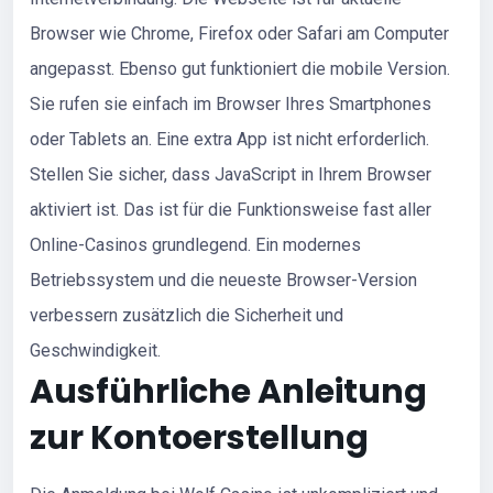
Browser wie Chrome, Firefox oder Safari am Computer
angepasst. Ebenso gut funktioniert die mobile Version.
Sie rufen sie einfach im Browser Ihres Smartphones
oder Tablets an. Eine extra App ist nicht erforderlich.
Stellen Sie sicher, dass JavaScript in Ihrem Browser
aktiviert ist. Das ist für die Funktionsweise fast aller
Online-Casinos grundlegend. Ein modernes
Betriebssystem und die neueste Browser-Version
verbessern zusätzlich die Sicherheit und
Geschwindigkeit.
Ausführliche Anleitung
zur Kontoerstellung