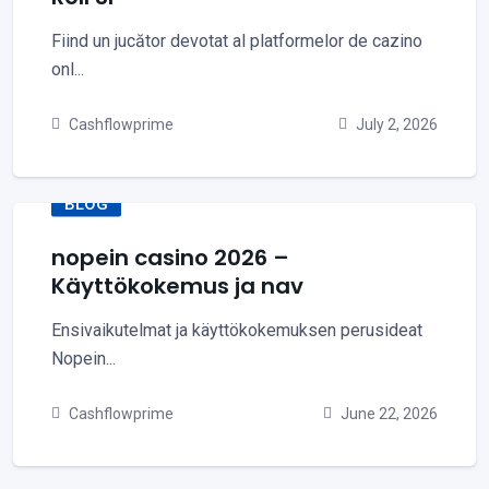
Fiind un jucător devotat al platformelor de cazino
onl...
Cashflowprime
July 2, 2026
BLOG
nopein casino 2026 –
Käyttökokemus ja nav
Ensivaikutelmat ja käyttökokemuksen perusideat
Nopein...
Cashflowprime
June 22, 2026