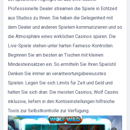
Professionelle Dealer streamen die Spiele in Echtzeit
aus Studios zu Ihnen. Sie haben die Gelegenheit mit
dem Dealer und anderen Spielern kommunizieren und so
die Atmosphäre eines wirklichen Casinos spüren. Die
Live-Spiele stehen unter harten Fairness-Kontrollen.
Beginnen Sie am besten an Tischen mit kleinen
Mindesteinsätzen ein. So ermitteln Sie Ihren Spielstil.
Denken Sie immer an verantwortungsbewusstes
Spielen. Legen Sie sich Limits für Zeit und Geld und
halten Sie sich dran. Die meisten Casinos, Wolf Casino
inklusive, liefern in den Kontoeinstellungen hilfreiche
Tools zur Selbstkontrolle zur Verfügung.