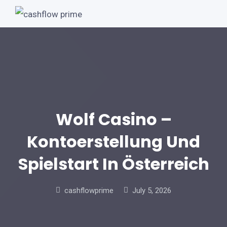
Wolf Casino –
Kontoerstellung Und
Spielstart In Österreich
cashflowprime
July 5, 2026