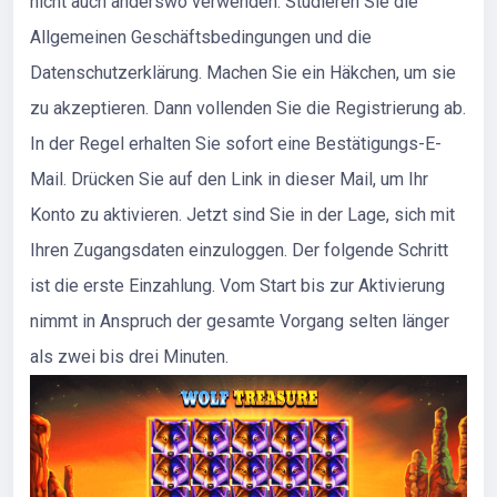
nicht auch anderswo verwenden. Studieren Sie die
Allgemeinen Geschäftsbedingungen und die
Datenschutzerklärung. Machen Sie ein Häkchen, um sie
zu akzeptieren. Dann vollenden Sie die Registrierung ab.
In der Regel erhalten Sie sofort eine Bestätigungs-E-
Mail. Drücken Sie auf den Link in dieser Mail, um Ihr
Konto zu aktivieren. Jetzt sind Sie in der Lage, sich mit
Ihren Zugangsdaten einzuloggen. Der folgende Schritt
ist die erste Einzahlung. Vom Start bis zur Aktivierung
nimmt in Anspruch der gesamte Vorgang selten länger
als zwei bis drei Minuten.