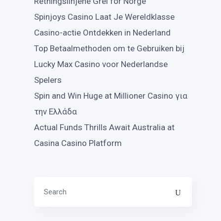
Retningslinjene Grei for Norge
Spinjoys Casino Laat Je Wereldklasse
Casino-actie Ontdekken in Nederland
Top Betaalmethoden om te Gebruiken bij
Lucky Max Casino voor Nederlandse
Spelers
Spin and Win Huge at Millioner Casino για
την Ελλάδα
Actual Funds Thrills Await Australia at
Casina Casino Platform