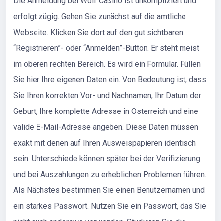
Die Anmeldung bei Wolf Casino ist unkompliziert und
erfolgt zügig. Gehen Sie zunächst auf die amtliche
Webseite. Klicken Sie dort auf den gut sichtbaren
“Registrieren”- oder “Anmelden”-Button. Er steht meist
im oberen rechten Bereich. Es wird ein Formular. Füllen
Sie hier Ihre eigenen Daten ein. Von Bedeutung ist, dass
Sie Ihren korrekten Vor- und Nachnamen, Ihr Datum der
Geburt, Ihre komplette Adresse in Österreich und eine
valide E-Mail-Adresse angeben. Diese Daten müssen
exakt mit denen auf Ihren Ausweispapieren identisch
sein. Unterschiede können später bei der Verifizierung
und bei Auszahlungen zu erheblichen Problemen führen.
Als Nächstes bestimmen Sie einen Benutzernamen und
ein starkes Passwort. Nutzen Sie ein Passwort, das Sie