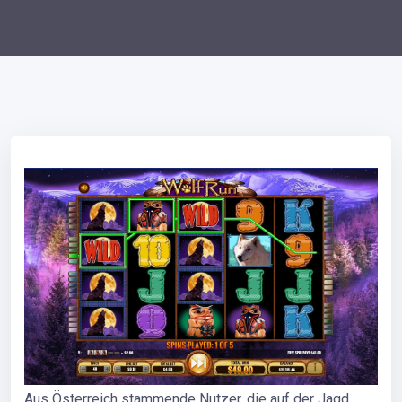
Aus Österreich stammende Nutzer, die auf der Jagd