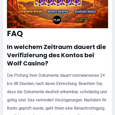
FAQ
In welchem Zeitraum dauert die
Verifizierung des Kontos bei
Wolf Casino?
Die Prüfung Ihrer Dokumente dauert normalerweise 24
bis 48 Stunden, nach deren Einreichung. Beachten Sie,
dass die Dokumente deutlich erkennbar, vollständig und
gültig sind. Das verhindert Verzögerungen. Nachdem Ihr
Konto geprüft wurde, geht Ihnen eine Benachrichtigung