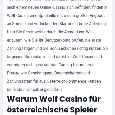
nach einem neuen Online-Casino sich befinden, finden in
Wolf Casino eine Spielhalle mit einem großen Angebot
an Spielen und verlockenden Startboni. Diese Anleitung
führt Sie Schrittweise durch die Anmeldung. Wir
erläutern, wie Sie Ihr Benutzerkonto prüfen, die erste
Zahlung tätigen und die Bonusaktionen richtig nutzen. So
beginnen Sie risikofrei und direkt im Wolf Casino und
vermögen sich ganz auf das Gaming fokussieren.
Punkte wie Genehmigung, Datensicherheit und
Zahlungsarten für aus Österreich kommende Kunden
behandeln wir dabei gleichfalls.
Warum Wolf Casino für
österreichische Spieler