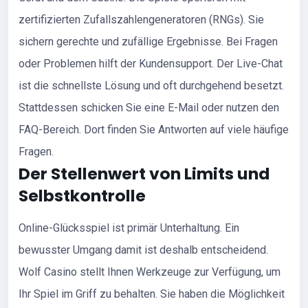
zertifizierten Zufallszahlengeneratoren (RNGs). Sie
sichern gerechte und zufällige Ergebnisse. Bei Fragen
oder Problemen hilft der Kundensupport. Der Live-Chat
ist die schnellste Lösung und oft durchgehend besetzt.
Stattdessen schicken Sie eine E-Mail oder nutzen den
FAQ-Bereich. Dort finden Sie Antworten auf viele häufige
Fragen.
Der Stellenwert von Limits und
Selbstkontrolle
Online-Glücksspiel ist primär Unterhaltung. Ein
bewusster Umgang damit ist deshalb entscheidend.
Wolf Casino stellt Ihnen Werkzeuge zur Verfügung, um
Ihr Spiel im Griff zu behalten. Sie haben die Möglichkeit