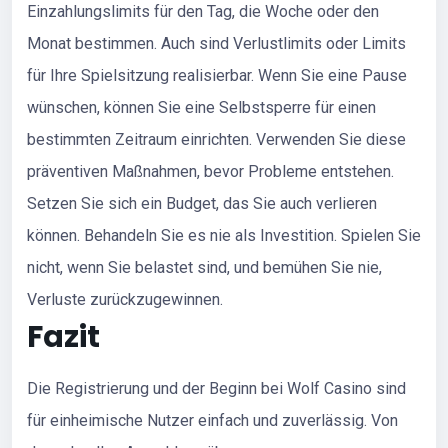
Einzahlungslimits für den Tag, die Woche oder den
Monat bestimmen. Auch sind Verlustlimits oder Limits
für Ihre Spielsitzung realisierbar. Wenn Sie eine Pause
wünschen, können Sie eine Selbstsperre für einen
bestimmten Zeitraum einrichten. Verwenden Sie diese
präventiven Maßnahmen, bevor Probleme entstehen.
Setzen Sie sich ein Budget, das Sie auch verlieren
können. Behandeln Sie es nie als Investition. Spielen Sie
nicht, wenn Sie belastet sind, und bemühen Sie nie,
Verluste zurückzugewinnen.
Fazit
Die Registrierung und der Beginn bei Wolf Casino sind
für einheimische Nutzer einfach und zuverlässig. Von